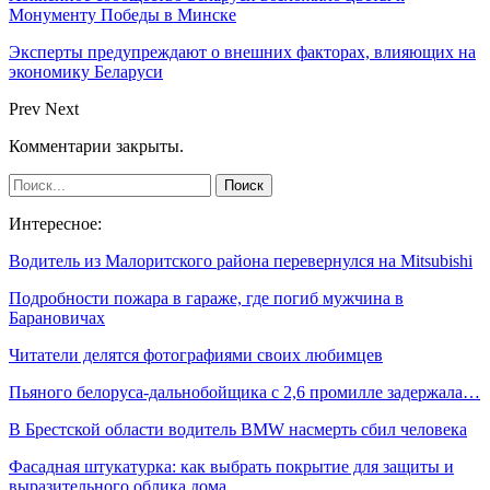
Монументу Победы в Минске
Эксперты предупреждают о внешних факторах, влияющих на
экономику Беларуси
Prev
Next
Комментарии закрыты.
Интересное:
Водитель из Малоритского района перевернулся на Mitsubishi
Подробности пожара в гараже, где погиб мужчина в
Барановичах
Читатели делятся фотографиями своих любимцев
Пьяного белоруса-дальнобойщика с 2,6 промилле задержала…
В Брестской области водитель BMW насмерть сбил человека
Фасадная штукатурка: как выбрать покрытие для защиты и
выразительного облика дома