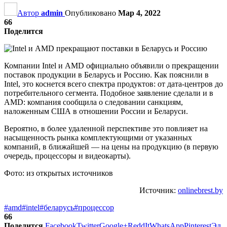
Автор
admin
Опубликовано
Мар 4, 2022
66
Поделится
Компании Intel и AMD официально объявили о прекращении
поставок продукции в Беларусь и Россию. Как пояснили в
Intel, это коснется всего спектра продуктов: от дата-центров до
потребительного сегмента. Подобное заявление сделали и в
AMD: компания сообщила о следовании санкциям,
наложенным США в отношении России и Беларуси.
Вероятно, в более удаленной перспективе это повлияет на
насыщенность рынка комплектующими от указанных
компаний, в ближайшей — на цены на продукцию (в первую
очередь, процессоры и видеокарты).
Фото: из открытых источников
Источник:
onlinebrest.by
#amd
#intel
#беларусь
#процессор
66
Поделится
Facebook
Twitter
Google+
ReddIt
WhatsApp
Pinterest
Эл.