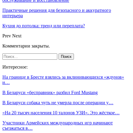
обслуживание и восстановление
Практичные решения для безопасного и аккуратного
интерьера
Кухня до потолка: тренд или переплата?
Prev
Next
Комментарии закрыты.
Интересное:
На границе в Бресте взялись за вклинивающихся «ждунов»
и…
В Беларуси «бесправник» разбил Ford Mustang
В Беларуси собака чуть не умерла после операции у…
«На 20 тысяч населения 10 талонов УЗИ». Это жёсткое…
Участники Армейских международных игр начинают
съезжаться в…