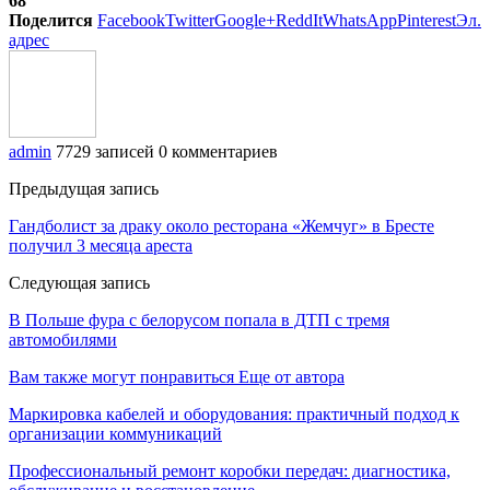
68
Поделится
Facebook
Twitter
Google+
ReddIt
WhatsApp
Pinterest
Эл.
адрес
admin
7729 записей
0 комментариев
Предыдущая запись
Гандболист за драку около ресторана «Жемчуг» в Бресте
получил 3 месяца ареста
Следующая запись
В Польше фура с белорусом попала в ДТП с тремя
автомобилями
Вам также могут понравиться
Еще от автора
Маркировка кабелей и оборудования: практичный подход к
организации коммуникаций
Профессиональный ремонт коробки передач: диагностика,