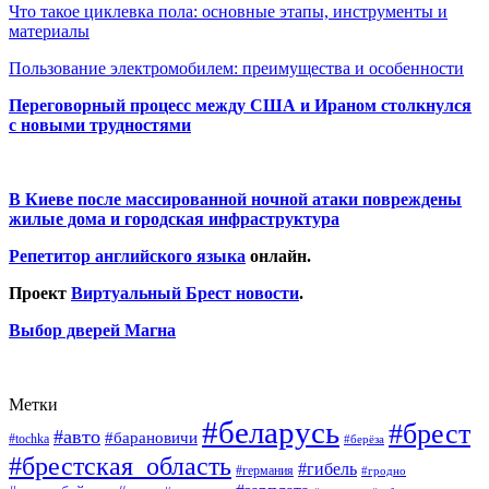
Что такое циклевка пола: основные этапы, инструменты и
материалы
Пользование электромобилем: преимущества и особенности
Переговорный процесс между США и Ираном столкнулся
с новыми трудностями
В Киеве после массированной ночной атаки повреждены
жилые дома и городская инфраструктура
Репетитор английского языка
онлайн.
Проект
Виртуальный Брест новости
.
Выбор дверей Магна
Метки
#беларусь
#брест
#авто
#барановичи
#tochka
#берёза
#брестская_область
#гибель
#германия
#гродно