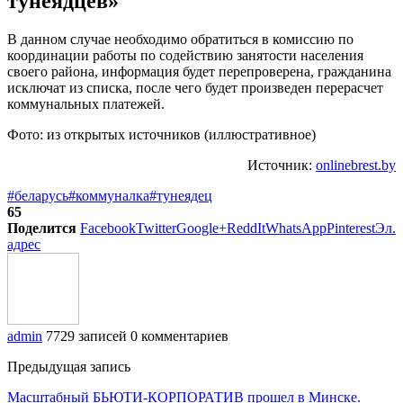
тунеядцев»
В данном случае необходимо обратиться в комиссию по
координации работы по содействию занятости населения
своего района, информация будет перепроверена, гражданина
исключат из списка, после чего будет произведен перерасчет
коммунальных платежей.
Фото: из открытых источников (иллюстративное)
Источник:
onlinebrest.by
#беларусь
#коммуналка
#тунеядец
65
Поделится
Facebook
Twitter
Google+
ReddIt
WhatsApp
Pinterest
Эл.
адрес
admin
7729 записей
0 комментариев
Предыдущая запись
Масштабный БЬЮТИ-КОРПОРАТИВ прошел в Минске.