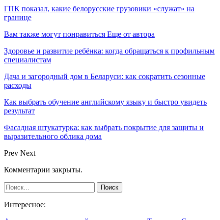
ГПК показал, какие белорусские грузовики «служат» на
границе
Вам также могут понравиться
Еще от автора
Здоровье и развитие ребёнка: когда обращаться к профильным
специалистам
Дача и загородный дом в Беларуси: как сократить сезонные
расходы
Как выбрать обучение английскому языку и быстро увидеть
результат
Фасадная штукатурка: как выбрать покрытие для защиты и
выразительного облика дома
Prev
Next
Комментарии закрыты.
Интересное: