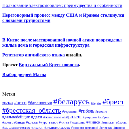
Пользование электромобилем: преимущества и особенности
Переговорный процесс между США и Ираном столкнулся
с новыми трудностями
В Киеве после массированной ночной атаки повреждены
жилые дома и городская инфраструктура
Репетитор английского языка
онлайн.
Проект
Виртуальный Брест новости
.
Выбор дверей Магна
Метки
#беларусь
#брест
#авто
#барановичи
#tochka
#берёза
#брестская_область
#гибель
#германия
#гродно
#зарплата
#дальнобойщик
#дети
#животное
#кобрин
#здоровье
#минск
#контрабанда
#кража
#курс_валют
#литва
#медицина
#минская_область
#налог
#мошенничество
#недвижимость
#новости компаний
#пенсия
#очередь