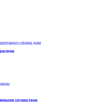
азительного облика дома
 расходы
ериалы
 новыми трудностями