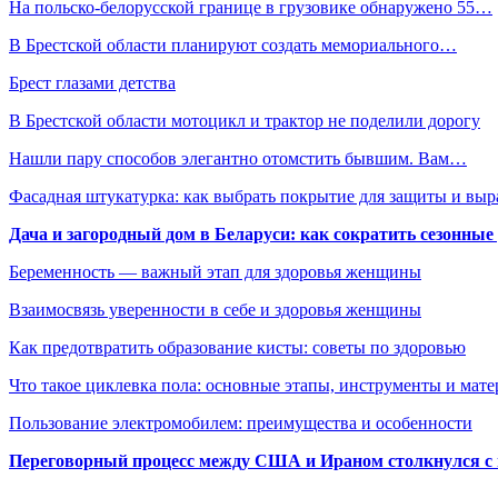
На польско-белорусской границе в грузовике обнаружено 55…
В Брестской области планируют создать мемориального…
Брест глазами детства
В Брестской области мотоцикл и трактор не поделили дорогу
Нашли пару способов элегантно отомстить бывшим. Вам…
Фасадная штукатурка: как выбрать покрытие для защиты и выр
Дача и загородный дом в Беларуси: как сократить сезонные
Беременность — важный этап для здоровья женщины
Взаимосвязь уверенности в себе и здоровья женщины
Как предотвратить образование кисты: советы по здоровью
Что такое циклевка пола: основные этапы, инструменты и мат
Пользование электромобилем: преимущества и особенности
Переговорный процесс между США и Ираном столкнулся с