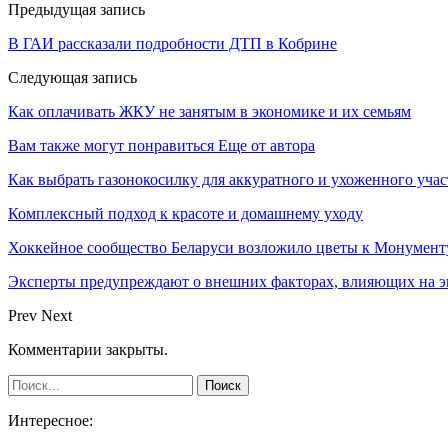
Предыдущая запись
В ГАИ рассказали подробности ДТП в Кобрине
Следующая запись
Как оплачивать ЖКУ не занятым в экономике и их семьям
Вам также могут понравиться
Еще от автора
Как выбрать газонокосилку для аккуратного и ухоженного учас
Комплексный подход к красоте и домашнему уходу
Хоккейное сообщество Беларуси возложило цветы к Монумен
Эксперты предупреждают о внешних факторах, влияющих на э
Prev
Next
Комментарии закрыты.
Интересное: