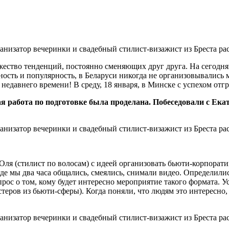
жество тенденций, постоянно сменяющих друг друга. На сегодн
ость и популярность, в Беларуси никогда не организовывались
едавнего времени! В среду, 18 января, в Минске с успехом отг
ая работа по подготовке была проделана. Побеседовали с Ек
Оля (стилист по волосам) с идеей организовать бьюти-корпоратив
 где мы два часа общались, смеялись, снимали видео. Определили
прос о том, кому будет интересно мероприятие такого формата. 
мастеров из бьюти-сферы). Когда поняли, что людям это интересн