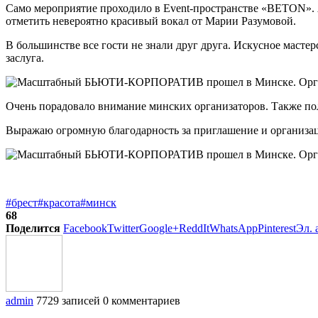
Само мероприятие проходило в Event-пространстве «BETON». 
отметить невероятно красивый вокал от Марии Разумовой.
В большинстве все гости не знали друг друга. Искусное масте
заслуга.
Очень порадовало внимание минских организаторов. Также полу
Выражаю огромную благодарность за приглашение и организаци
#брест
#красота
#минск
68
Поделится
Facebook
Twitter
Google+
ReddIt
WhatsApp
Pinterest
Эл. 
admin
7729 записей
0 комментариев