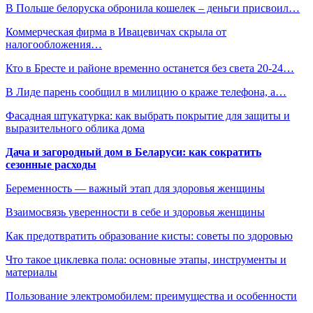
В Польше белоруска обронила кошелек – деньги присвоил…
Коммерческая фирма в Ивацевичах скрыла от
налогообложения…
Кто в Бресте и районе временно останется без света 20-24…
В Лиде парень сообщил в милицию о краже телефона, а…
Фасадная штукатурка: как выбрать покрытие для защиты и
выразительного облика дома
Дача и загородный дом в Беларуси: как сократить
сезонные расходы
Беременность — важный этап для здоровья женщины
Взаимосвязь уверенности в себе и здоровья женщины
Как предотвратить образование кисты: советы по здоровью
Что такое циклевка пола: основные этапы, инструменты и
материалы
Пользование электромобилем: преимущества и особенности