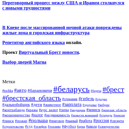
Переговорный процесс между США и Ираном столкнулся
с новыми трудностями
В Киеве после массированной ночной атаки повреждены
жилые дома и городская инфраструктура
Репетитор английского языка
онлайн.
Проект
Виртуальный Брест новости
.
Выбор дверей Магна
Метки
#беларусь
#брест
#авто
#барановичи
#tochka
#берёза
#брестская_область
#гибель
#германия
#гродно
#зарплата
#дальнобойщик
#дети
#животное
#кобрин
#здоровье
#минск
#контрабанда
#кража
#курс_валют
#литва
#медицина
#минская_область
#налог
#мошенничество
#недвижимость
#новости компаний
#пенсия
#очередь
#польша
#россия
#работа
#пожар
#пинск
#приговор
#сигарета
#пьяный
#суд
#футбол
#топливо
#цена
#школа
#электричество
#строительство
#телефон