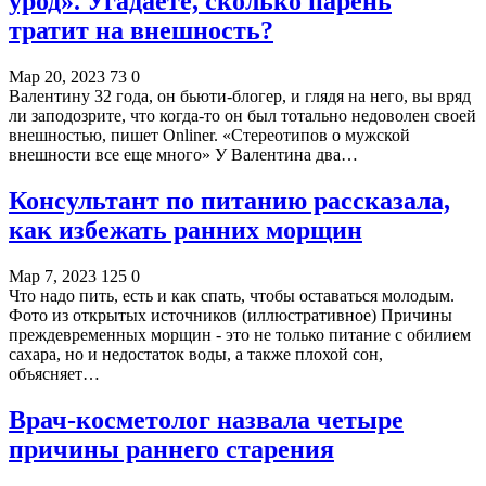
урод». Угадаете, сколько парень
тратит на внешность?
Мар 20, 2023
73
0
Валентину 32 года, он бьюти-блогер, и глядя на него, вы вряд
ли заподозрите, что когда-то он был тотально недоволен своей
внешностью, пишет Onliner. «Стереотипов о мужской
внешности все еще много» У Валентина два…
Консультант по питанию рассказала,
как избежать ранних морщин
Мар 7, 2023
125
0
Что надо пить, есть и как спать, чтобы оставаться молодым.
Фото из открытых источников (иллюстративное) Причины
преждевременных морщин - это не только питание с обилием
сахара, но и недостаток воды, а также плохой сон,
объясняет…
Врач-косметолог назвала четыре
причины раннего старения