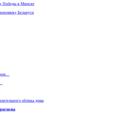
ту Победы в Минске
кономику Беларуси
ения…
а…
азительного облика дома
 расходы