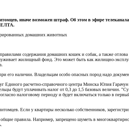
томцев, иначе возможен штраф. Об этом в эфире телеканал
 БЕЛТА.
правилами содержания домашних кошек и собак, а также отлова
служивает жилищный фонд. Это может быть как жилищно-эксплу
а.
при его наличии. Владельцам особо опасных пород надо докумен
 Единого расчетно-справочного центра Минска Юлия Гарачун до
ельцы будут уплачивать налог от 0,3 до 1,5 базовых величин. "
огласно налоговому периоду и будет включаться только в первый
 питомцев. Если у квартиры несколько собственников, зарегист
бщие правила. Например, запрещено шуметь в многоквартирном 
.