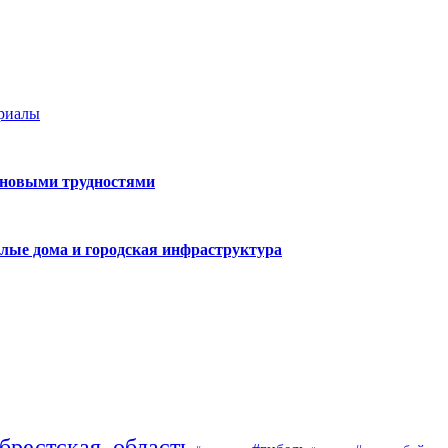
ериалы
 новыми трудностями
лые дома и городская инфраструктура
брестская_область