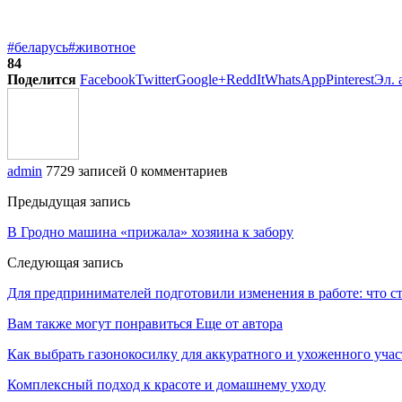
#беларусь
#животное
84
Поделится
Facebook
Twitter
Google+
ReddIt
WhatsApp
Pinterest
Эл. 
admin
7729 записей
0 комментариев
Предыдущая запись
В Гродно машина «прижала» хозяина к забору
Следующая запись
Для предпринимателей подготовили изменения в работе: что с
Вам также могут понравиться
Еще от автора
Как выбрать газонокосилку для аккуратного и ухоженного учас
Комплексный подход к красоте и домашнему уходу