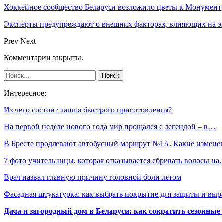
Хоккейное сообщество Беларуси возложило цветы к Монумен
Эксперты предупреждают о внешних факторах, влияющих на э
Prev
Next
Комментарии закрыты.
Интересное:
Из чего состоит лапша быстрого приготовления?
На первой неделе нового года мир прощался с легендой – в…
В Бресте продлевают автобусный маршрут №1А. Какие измен
7 фото учительницы, которая отказывается сбривать волосы н
Врач назвал главную причину головной боли летом
Фасадная штукатурка: как выбрать покрытие для защиты и выр
Дача и загородный дом в Беларуси: как сократить сезонные