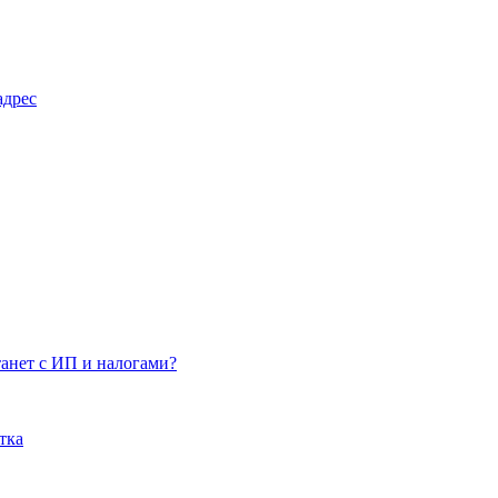
адрес
танет с ИП и налогами?
тка