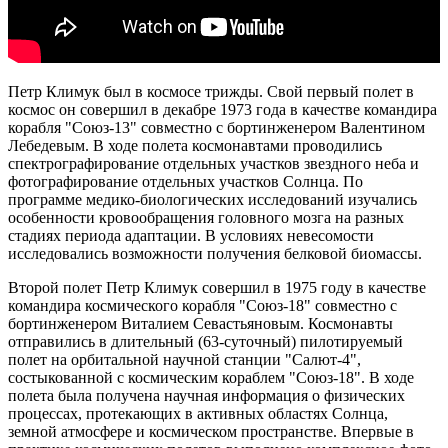
Петр Климук был в космосе трижды. Свой первый полет в
космос он совершил в декабре 1973 года в качестве командира
корабля "Союз-13" совместно с бортинженером Валентином
Лебедевым. В ходе полета космонавтами проводились
спектрографирование отдельных участков звездного неба и
фотографирование отдельных участков Солнца. По
программе медико-биологических исследований изучались
особенности кровообращения головного мозга на разных
стадиях периода адаптации. В условиях невесомости
исследовались возможности получения белковой биомассы.
Второй полет Петр Климук совершил в 1975 году в качестве
командира космического корабля "Союз-18" совместно с
бортинженером Виталием Севастьяновым. Космонавты
отправились в длительный (63-суточный) пилотируемый
полет на орбитальной научной станции "Салют-4",
состыкованной с космическим кораблем "Союз-18". В ходе
полета была получена научная информация о физических
процессах, протекающих в активных областях Солнца,
земной атмосфере и космическом пространстве. Впервые в