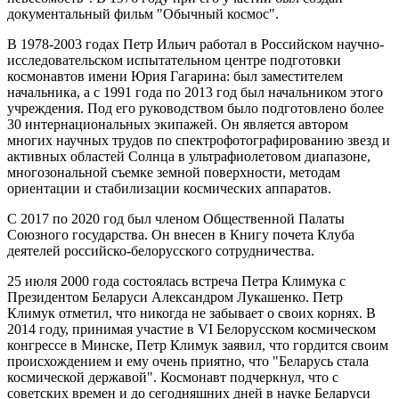
документальный фильм "Обычный космос".
В 1978-2003 годах Петр Ильич работал в Российском научно-
исследовательском испытательном центре подготовки
космонавтов имени Юрия Гагарина: был заместителем
начальника, а с 1991 года по 2013 год был начальником этого
учреждения. Под его руководством было подготовлено более
30 интернациональных экипажей. Он является автором
многих научных трудов по спектрофотографированию звезд и
активных областей Солнца в ультрафиолетовом диапазоне,
многозональной съемке земной поверхности, методам
ориентации и стабилизации космических аппаратов.
С 2017 по 2020 год был членом Общественной Палаты
Союзного государства. Он внесен в Книгу почета Клуба
деятелей российско-белорусского сотрудничества.
25 июля 2000 года состоялась встреча Петра Климука с
Президентом Беларуси Александром Лукашенко. Петр
Климук отметил, что никогда не забывает о своих корнях. В
2014 году, принимая участие в VI Белорусском космическом
конгрессе в Минске, Петр Климук заявил, что гордится своим
происхождением и ему очень приятно, что "Беларусь стала
космической державой". Космонавт подчеркнул, что с
советских времен и до сегодняшних дней в науке Беларуси