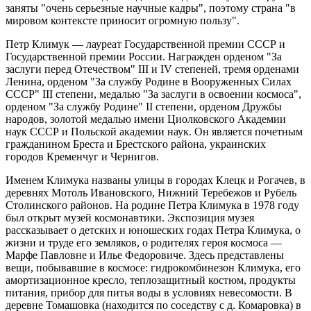
заняты "очень серьезные научные кадры", поэтому страна "в
мировом контексте приносит огромную пользу".
Петр Климук — лауреат Государственной премии СССР и
Государственной премии России. Награжден орденом "За
заслуги перед Отечеством" III и IV степеней, тремя орденами
Ленина, орденом "За службу Родине в Вооруженных Силах
СССР" III степени, медалью "За заслуги в освоении космоса",
орденом "За службу Родине" II степени, орденом Дружбы
народов, золотой медалью имени Циолковского Академии
наук СССР и Польской академии наук. Он является почетным
гражданином Бреста и Брестского района, украинских
городов Кременчуг и Чернигов.
Именем Климука названы улицы в городах Клецк и Рогачев, в
деревнях Мотоль Ивановского, Нижний Теребежов и Рубель
Столинского районов. На родине Петра Климука в 1978 году
был открыт музей космонавтики. Экспозиция музея
рассказывает о детских и юношеских годах Петра Климука, о
жизни и труде его земляков, о родителях героя космоса —
Марфе Павловне и Илье Федоровиче. Здесь представлены
вещи, побывавшие в космосе: гидрокомбинезон Климука, его
амортизационное кресло, теплозащитный костюм, продукты
питания, прибор для питья воды в условиях невесомости. В
деревне Томашовка (находится по соседству с д. Комаровка) в