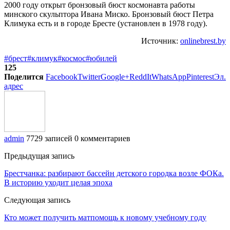
2000 году открыт бронзовый бюст космонавта работы
минского скульптора Ивана Миско. Бронзовый бюст Петра
Климука есть и в городе Бресте (установлен в 1978 году).
Источник:
onlinebrest.by
#брест
#климук
#космос
#юбилей
125
Поделится
Facebook
Twitter
Google+
ReddIt
WhatsApp
Pinterest
Эл.
адрес
admin
7729 записей
0 комментариев
Предыдущая запись
Брестчанка: разбирают бассейн детского городка возле ФОКа.
В историю уходит целая эпоха
Следующая запись
Кто может получить матпомощь к новому учебному году