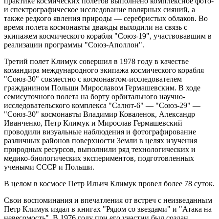
практике космических полетов выполнено комплексное фото-
и спектрографическое исследование полярных сияний, а
также редкого явления природы — серебристых облаков. Во
время полета космонавты дважды выходили на связь с
экипажем космического корабля "Союз-19", участвовавшим в
реализации программы "Союз-Аполлон".
Третий полет Климук совершил в 1978 году в качестве
командира международного экипажа космического корабля
"Союз-30" совместно с космонавтом-исследователем
гражданином Польши Мирославом Гермашевским. В ходе
семисуточного полета на борту орбитального научно-
исследовательского комплекса "Салют-6" — "Союз-29" —
"Союз-30" космонавты Владимир Коваленок, Александр
Иванченко, Петр Климук и Мирослав Гермашевский
проводили визуальные наблюдения и фотографирование
различных районов поверхности Земли в целях изучения
природных ресурсов, выполнили ряд технологических и
медико-биологических экспериментов, подготовленных
учеными СССР и Польши.
В целом в космосе Петр Ильич Климук провел более 78 суток.
Свои воспоминания и впечатления от встреч с неизведанным
Петр Климук издал в книгах "Рядом со звездами" и "Атака на
невесомость". В 1976 году при его участии был создан