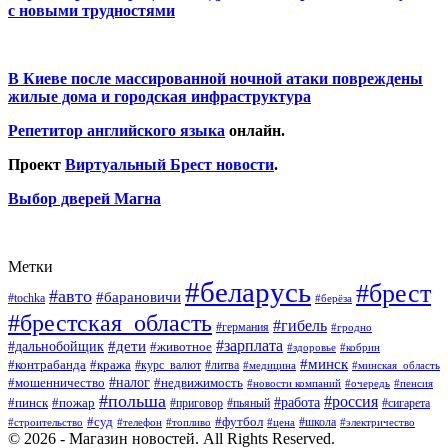
с новыми трудностями
В Киеве после массированной ночной атаки повреждены
жилые дома и городская инфраструктура
Репетитор английского языка
онлайн.
Проект
Виртуальный Брест новости
.
Выбор дверей Магна
Метки
#беларусь
#брест
#авто
#барановичи
#tochka
#берёза
#брестская_область
#гибель
#германия
#гродно
#зарплата
#дальнобойщик
#дети
#животное
#кобрин
#здоровье
#минск
#контрабанда
#кража
#курс_валют
#литва
#медицина
#минская_область
#налог
#мошенничество
#недвижимость
#новости компаний
#пенсия
#очередь
#польша
#россия
#работа
#пожар
#пинск
#приговор
#сигарета
#пьяный
#суд
#футбол
#топливо
#цена
#школа
#электричество
#строительство
#телефон
© 2026 - Магазин новостей. All Rights Reserved.