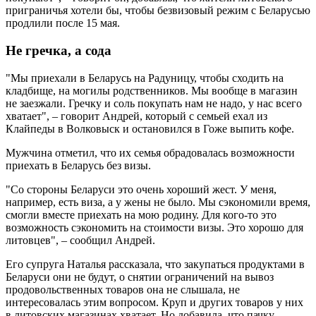
приграничья хотели бы, чтобы безвизовый режим с Беларусью
продлили после 15 мая.
Не гречка, а сода
"Мы приехали в Беларусь на Радуницу, чтобы сходить на
кладбище, на могилы родственников. Мы вообще в магазин
не заезжали. Гречку и соль покупать нам не надо, у нас всего
хватает", – говорит Андрей, который с семьей ехал из
Клайпеды в Волковыск и остановился в Гоже выпить кофе.
Мужчина отметил, что их семья обрадовалась возможности
приехать в Беларусь без визы.
"Со стороны Беларуси это очень хороший жест. У меня,
например, есть виза, а у жены не было. Мы сэкономили время,
смогли вместе приехать на мою родину. Для кого-то это
возможность сэкономить на стоимости визы. Это хорошо для
литовцев", – сообщил Андрей.
Его супруга Наталья рассказала, что закупаться продуктами в
Беларуси они не будут, о снятии ограничений на вывоз
продовольственных товаров она не слышала, не
интересовалась этим вопросом. Круп и других товаров у них
в литовских магазинах хватает. Но добавила, что пачку