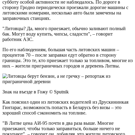
субботу особой активности не наблюдалось. По дороге в
сторону Гродно периодически проезжали дорогие машины с
литовскими номерами, несколько авто были замечены на
заправочных станциях.
"Литовцы? Да, много приезжает, обычно заливают полный
бак. Могут воду купить, чипсы, сладости", – говорит
работник АЗС.
По его наблюдениям, большая часть литовских машин –
процентов 70 – после заправки едут обратно в сторону
границы. Это те, кто приезжает только за топливом, многие из
них – жители приграничных городов и деревень Литвы.
Знак на въезде в Гожу © Sputnik
Как пояснил один из литовских водителей из Друскининкая
Гинтарас, возможность попасть в Беларусь без визы – это
хороший способ сэкономить на топливе.
"В Литве цена АИ-95 почти в два раза выше. Многие
приезжают, чтобы только заправиться, больше ничего не
покупают", – говорит он, добавляя, что жители литовского