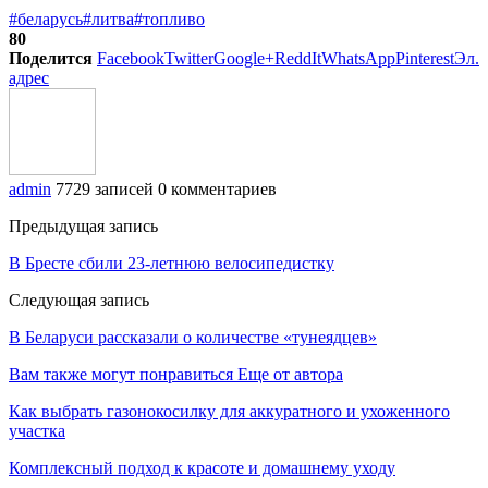
#беларусь
#литва
#топливо
80
Поделится
Facebook
Twitter
Google+
ReddIt
WhatsApp
Pinterest
Эл.
адрес
admin
7729 записей
0 комментариев
Предыдущая запись
В Бресте сбили 23-летнюю велосипедистку
Следующая запись
В Беларуси рассказали о количестве «тунеядцев»
Вам также могут понравиться
Еще от автора
Как выбрать газонокосилку для аккуратного и ухоженного
участка
Комплексный подход к красоте и домашнему уходу