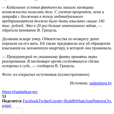
— Кабальные условия фактически лишили заемщика
возможности погасить долг. С учетом процентов, пени и
штрафа с должника в пользу индивидуального
предпринимателя должно было быть взыскано свыше 140
тыс. рублей. Это в 20 раз больше изначального займа,
—
обратила внимание В. Грицель.
Должник вскоре умер. Обязательства по возврату денег
перешли на его мать. Ей также предъявили иск об обращении
взыскания на заложенную квартиру, в которой она проживала.
— Прокуратурой по указанному факту приняты меры
реагирования. В настоящее время состоявшиеся сделки
оспорены в суде,
— сообщила В. Грицель.
Фото: из открытых источников (иллюстративное)
Источник:
onlinebrest.by
#брест
#займ
#кредит
53
Поделится
Facebook
Twitter
Google+
ReddIt
WhatsApp
Pinterest
Эл.
адрес