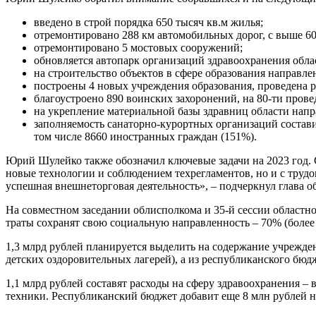
введено в строй порядка 650 тысяч кв.м жилья;
отремонтировано 288 км автомобильных дорог, с выше 6
отремонтировано 5 мостовых сооружений;
обновляется автопарк организаций здравоохранения обл
на строительство объектов в сфере образования направле
построены 4 новых учреждения образования, проведена ре
благоустроено 890 воинских захоронений, на 80-ти пров
на укрепление материальной базы здравниц области напр
заполняемость санаторно-курортных организаций состави
том числе 8660 иностранных граждан (151%).
Юрий Шулейко также обозначил ключевые задачи на 2023 год. С
новые технологии и соблюдением техрегламентов, но и с труд
успешная внешнеторговая деятельность», – подчеркнул глава о
На совместном заседании облисполкома и 35-й сессии областн
траты сохранят свою социальную направленность – 70% (более
1,3 млрд рублей планируется выделить на содержание учрежде
детских оздоровительных лагерей), а из республиканского бюд
1,1 млрд рублей составят расходы на сферу здравоохранения 
техники. Республиканский бюджет добавит еще 8 млн рублей 