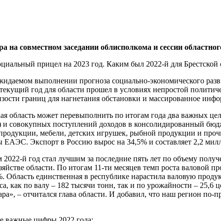
ра на совместном заседании облисполкома и сессии областног
жидаемом выполнении прогноза социально-экономического развит
то текущий год для области прошел в условиях непростой полит
изости границ для нагнетания обстановки и массированное инф
кая область может перевыполнить по итогам года два важных це
%) и совокупных поступлений доходов в консолидированный бюд
продукции, мебели, детских игрушек, рыбной продукции и проч
ы ЕАЭС. Экспорт в Россию вырос на 34,5% и составляет 2,2 мил
2022-й год стал лучшим за последние пять лет по объему получ
зяйстве области. По итогам 11-ти месяцев темп роста валовой п
%. Область единственная в республике нарастила валовую проду
а, как по валу – 182 тысячи тонн, так и по урожайности – 25,6 ц
ра», – отчитался глава области. И добавил, что наш регион по-
е важные цифры 2022 года: