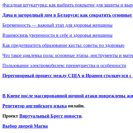
Фасадная штукатурка: как выбрать покрытие для защиты и выр
Дача и загородный дом в Беларуси: как сократить сезонные
Беременность — важный этап для здоровья женщины
Взаимосвязь уверенности в себе и здоровья женщины
Как предотвратить образование кисты: советы по здоровью
Что такое циклевка пола: основные этапы, инструменты и мат
Пользование электромобилем: преимущества и особенности
Переговорный процесс между США и Ираном столкнулся с
В Киеве после массированной ночной атаки повреждены жи
Репетитор английского языка
онлайн.
Проект
Виртуальный Брест новости
.
Выбор дверей Магна