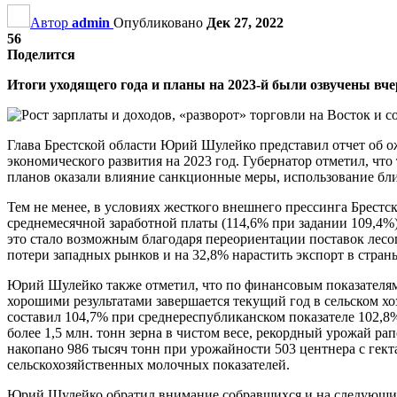
Автор
admin
Опубликовано
Дек 27, 2022
56
Поделится
Итоги уходящего года и планы на 2023-й были озвучены вче
Глава Брестской области Юрий Шулейко представил отчет об о
экономического развития на 2023 год. Губернатор отметил, ч
планов оказали влияние санкционные меры, использование бл
Тем не менее, в условиях жесткого внешнего прессинга Брестс
среднемесячной заработной платы (114,6% при задании 109,4
это стало возможным благодаря переориентации поставок лесо
потери западных рынков и на 32,8% нарастить экспорт в стран
Юрий Шулейко также отметил, что по финансовым показателям 
хорошими результатами завершается текущий год в сельском хо
составил 104,7% при среднереспубликанском показателе 102,8
более 1,5 млн. тонн зерна в чистом весе, рекордный урожай рапс
накопано 986 тысяч тонн при урожайности 503 центнера с гекта
сельскохозяйственных молочных показателей.
Юрий Шулейко обратил внимание собравшихся и на следующи