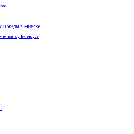
тка
ту Победы в Минске
кономику Беларуси
…
…