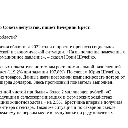
о Совета депутатов, пишет Вечерний Брест.
ия области за 2022 год и о проекте прогноза социально-
ической и экономической ситуации. «На выполнение намеченных
ормационное давление», – сказал Юрий Шулейко.
левых показателя: по темпам роста номинальной начисленной
жет (119,2% при задании 107,8%). По словам Юрия Шулейко,
их товаров. Данные шаги позволили компенсировать потери от
лиарда долларов. Здесь прогнозный показатель выполнен.
енной чистой прибыли – более 2 миллиардов рублей. «С
родукции в сельхозорганизациях и фермерских хозяйствах
кцию животноводства – на 2,5%. Брестчина впервые получила
ентнера с гектара. Такая же ситуация и по сахарной свекле:
прежнему на первом месте в республике по ряду ключевых