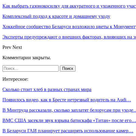
Как выбрать газонокосилку для аккуратного и ухоженного учас
Комплексный подход к красоте и домашнему уходу
Хоккейное сообщество Беларуси возложило цветы к Монумен
Эксперты предупреждают о внешних факторах, влияющих на э
Prev
Next
Комментарии закрыты.
Интересное:
Сколько стоит хлеб в разных странах мира
Появилось видео, как в Бресте нетрезвый водитель на Audi…
В Минтруда рассказали, сколько заплатят белорусам при уходе
ВМС США засекли звук взрыва батискафа «Титан» после его
В Беларуси ГАИ планирует расширять использование камер…