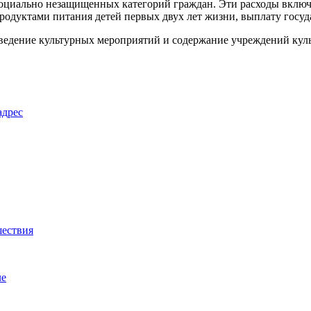
социально незащищенных категорий граждан. Эти расходы вклю
родуктами питания детей первых двух лет жизни, выплату госу
оведение культурных мероприятий и содержание учреждений куль
адрес
шествия
ле