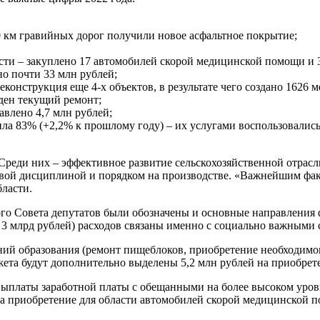
0 км гравийных дорог получили новое асфальтное покрытие;
асти – закуплено 17 автомобилей скорой медицинской помощи и
но почти 33 млн рублей;
конструкция еще 4-х объектов, в результате чего создано 1626 м
еден текущий ремонт;
авлено 4,7 млн рублей;
ла 83% (+2,2% к прошлому году) – их услугами воспользовались 
реди них – эффективное развитие сельскохозяйственной отрасли
овой дисциплиной и порядком на производстве. «Важнейшим факт
бласти.
ого Совета депутатов были обозначены и основные направления 
 3 млрд рублей) расходов связаны именно с социально важными 
ний образования (ремонт пищеблоков, приобретение необходимо
жета будут дополнительно выделены 5,2 млн рублей на приобрет
– выплаты заработной платы с обещанными на более высоком уро
на приобретение для области автомобилей скорой медицинской 