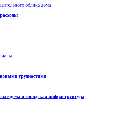
азительного облика дома
 расходы
ериалы
 новыми трудностями
лые дома и городская инфраструктура