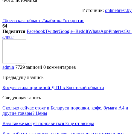
Фото: источника
Источник:
onlinebrest.by
#брестская_область
#жабинка
#открытие
64
Поделится
Facebook
Twitter
Google+
ReddIt
WhatsApp
Pinterest
Эл.
адрес
admin
7729 записей
0 комментариев
Предыдущая запись
Косуля стала причиной ДТП в Брестской области
Следующая запись
Сколько сейчас стоят в Беларуси порошки, кофе, бумага А4 и
другие товары? Цены
Вам также могут понравиться
Еще от автора
Как выбрать газонокосилку для аккуратного и ухоженного