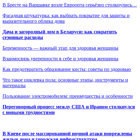
В Бресте на Варшавке возле Евроопта серьёзно столкнулись…
Фасадная штукатурка: как выбрать покрытие для защиты и
выразительного облика дома
Дача и загородный дом в Беларуси: как сократить
сезонные расходы
Беременность — важный этап для здоровья женщины
Взаимосвязь уверенности в себе и здоровья женщины
Как предотвратить образование кисты: советы по здоровью
Что такое циклевка пола: основные этапы, инструменты и
материалы
Пользование электромобилем: преимущества и особенности
Переговорный процесс между США и Ираном столкнулся
с новыми трудностями
В Киеве после массированной ночной атаки повреждены
жилые дома и городская инфраструктура