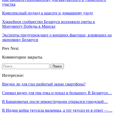
участка
Комплексный подход к красоте и домашнему уходу
Хоккейное сообщество Беларуси возложило цветы к
Монументу Победы в Минске
Эксперты предупреждают о внешних факторах, влияющих на
экономику Беларуси
Prev
Next
Комментарии закрыты.
Интересное:
Вреден ли для глаз разбитый экран смартфона?
Снимал видео для тик-тока и попал в больницу. В Беларуси…
В Барановичах после реконструкции открылся городской…
В Индии кобра укусила мальчика, а тот укусил ее в ответ —…