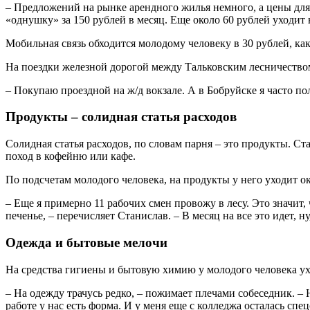
– Предложений на рынке арендного жилья немного, а цены для 
«однушку» за 150 рублей в месяц. Еще около 60 рублей уходит
Мобильная связь обходится молодому человеку в 30 рублей, ка
На поездки железной дорогой между Тальковским лесничеством
– Покупаю проездной на ж/д вокзале. А в Бобруйске я часто по
Продукты – солидная статья расходов
Солидная статья расходов, по словам парня – это продукты. С
поход в кофейню или кафе.
По подсчетам молодого человека, на продукты у него уходит ок
– Еще я примерно 11 рабочих смен провожу в лесу. Это значит, 
печенье, – перечисляет Станислав. – В месяц на все это идет, ну
Одежда и бытовые мелочи
На средства гигиены и бытовую химию у молодого человека ух
– На одежду трачусь редко, – пожимает плечами собеседник. – 
работе у нас есть форма. И у меня еще с колледжа осталась спец