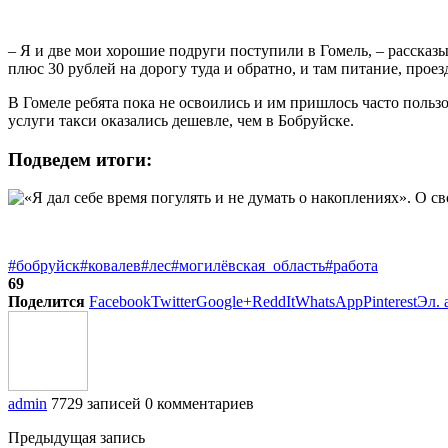
– Я и две мои хорошие подруги поступили в Гомель, – рассказы
плюс 30 рублей на дорогу туда и обратно, и там питание, проез
В Гомеле ребята пока не освоились и им пришлось часто пользо
услуги такси оказались дешевле, чем в Бобруйске.
Подведем итоги:
#бобруйск
#ковалев
#лес
#могилёвская_область
#работа
69
Поделится
Facebook
Twitter
Google+
ReddIt
WhatsApp
Pinterest
Эл. 
admin
7729 записей
0 комментариев
Предыдущая запись