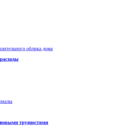
азительного облика дома
 расходы
ериалы
 новыми трудностями