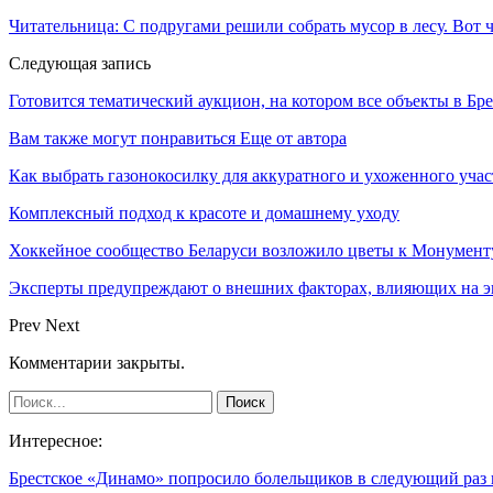
Читательница: С подругами решили собрать мусор в лесу. Вот 
Следующая запись
Готовится тематический аукцион, на котором все объекты в Бре
Вам также могут понравиться
Еще от автора
Как выбрать газонокосилку для аккуратного и ухоженного учас
Комплексный подход к красоте и домашнему уходу
Хоккейное сообщество Беларуси возложило цветы к Монумен
Эксперты предупреждают о внешних факторах, влияющих на э
Prev
Next
Комментарии закрыты.
Интересное:
Брестское «Динамо» попросило болельщиков в следующий раз