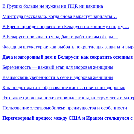
В Грузию больше не нужны ни ПЦР, ни вакцина
Минтруда рассказало, когда снова вырастут зарплаты…
В Бресте пройдет первенство Беларуси по конному спорту:…
В Беларуси повышаются надбавки работникам сферы…
Фасадная штукатурка: как выбрать покрытие для защиты и выр
Дача и загородный дом в Беларуси: как сократить сезонные
Беременность — важный этап для здоровья женщины
Взаимосвязь уверенности в себе и здоровья женщины
Как предотвратить образование кисты: советы по здоровью
Что такое циклевка пола: основные этапы, инструменты и мат
Пользование электромобилем: преимущества и особенности
Переговорный процесс между США и Ираном столкнулся с