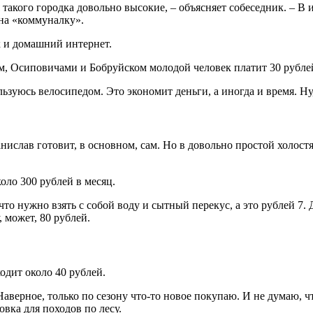
такого городка довольно высокие, – объясняет собеседник. – В
 на «коммуналку».
к и домашний интернет.
, Осиповичами и Бобруйском молодой человек платит 30 рублей.
льзуюсь велосипедом. Это экономит деньги, а иногда и время. Ну
танислав готовит, в основном, сам. Но в довольно простой холо
оло 300 рублей в месяц.
что нужно взять с собой воду и сытный перекус, а это рублей 7.
, может, 80 рублей.
одит около 40 рублей.
Наверное, только по сезону что-то новое покупаю. И не думаю, ч
овка для походов по лесу.