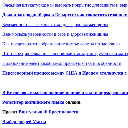
Фасадная штукатурка: как выбрать покрытие для защиты и выр
Дача и загородный дом в Беларуси: как сократить сезонные
Беременность — важный этап для здоровья женщины
Взаимосвязь уверенности в себе и здоровья женщины
Как предотвратить образование кисты: советы по здоровью
Что такое циклевка пола: основные этапы, инструменты и мат
Пользование электромобилем: преимущества и особенности
Переговорный процесс между США и Ираном столкнулся с
В Киеве после массированной ночной атаки повреждены жи
Репетитор английского языка
онлайн.
Проект
Виртуальный Брест новости
.
Выбор дверей Магна