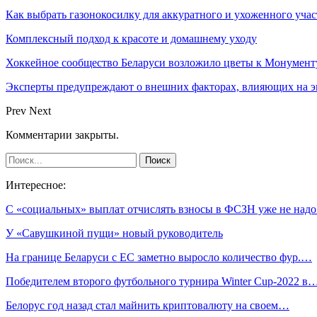
Как выбрать газонокосилку для аккуратного и ухоженного учас
Комплексный подход к красоте и домашнему уходу
Хоккейное сообщество Беларуси возложило цветы к Монумен
Эксперты предупреждают о внешних факторах, влияющих на э
Prev
Next
Комментарии закрыты.
Интересное:
С «социальных» выплат отчислять взносы в ФСЗН уже не над
У «Савушкиной пущи» новый руководитель
На границе Беларуси с ЕС заметно выросло количество фур.…
Победителем второго футбольного турнира Winter Cup-2022 в
Белорус год назад стал майнить криптовалюту на своем…