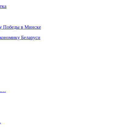
тка
ту Победы в Минске
кономику Беларуси
о.…
…