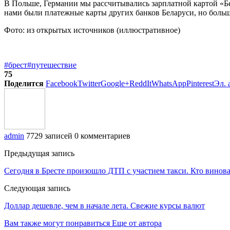
В Польше, Германии мы рассчитывались зарплатной картой «Бе
нами были платежные карты других банков Беларуси, но боль
Фото: из открытых источников (иллюстративное)
#брест
#путешествие
75
Поделится
Facebook
Twitter
Google+
ReddIt
WhatsApp
Pinterest
Эл. 
admin
7729 записей
0 комментариев
Предыдущая запись
Сегодня в Бресте произошло ДТП с участием такси. Кто винов
Следующая запись
Доллар дешевле, чем в начале лета. Свежие курсы валют
Вам также могут понравиться
Еще от автора