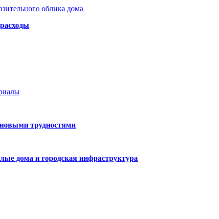
азительного облика дома
 расходы
ериалы
 новыми трудностями
лые дома и городская инфраструктура