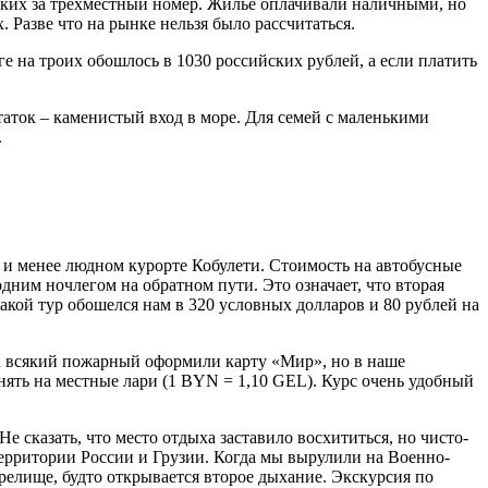
ийских за трехместный номер. Жилье оплачивали наличными, но
 Разве что на рынке нельзя было рассчитаться.
е на троих обошлось в 1030 российских рублей, а если платить
аток – каменистый вход в море. Для семей с маленькими
.
и менее людном курорте Кобулети. Стоимость на автобусные
одним ночлегом на обратном пути. Это означает, что вторая
Такой тур обошелся нам в 320 условных долларов и 80 рублей на
На всякий пожарный оформили карту «Мир», но в наше
нять на местные лари (1 BYN = 1,10 GEL). Курс очень удобный
е сказать, что место отдыха заставило восхититься, но чисто-
территории России и Грузии. Когда мы вырулили на Военно-
релище, будто открывается второе дыхание. Экскурсия по