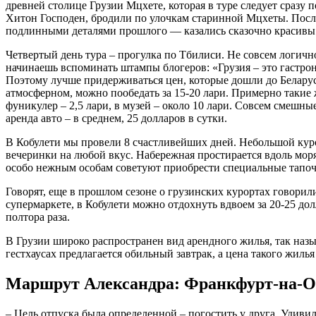
древней столице Грузии Мцхете, которая в туре следует сразу
Хитон Господен, бродили по улочкам старинной Мцхеты. Посл
подлинными деталями прошлого — казались сказочно красивы
Четвертый день тура – прогулка по Тбилиси. Не совсем логичн
начинаешь вспоминать штампы блогеров: «Грузия – это гастрон
Поэтому лучше придерживаться цен, которые дошли до Беларуси 
атмосферном, можно пообедать за 15-20 лари. Примерно такие 
фуникулер – 2,5 лари, в музей – около 10 лари. Совсем смешные
аренда авто – в среднем, 25 долларов в сутки.
В Кобулети мы провели 8 счастливейших дней. Небольшой куро
вечеринки на любой вкус. Набережная простирается вдоль моря
особо нежным особам советуют приобрести специальные тапочки
Говорят, еще в прошлом сезоне о грузинских курортах говори
супермаркете, в Кобулети можно отдохнуть вдвоем за 20-25 до
полтора раза.
В Грузии широко распространен вид арендного жилья, так наз
гестхаусах предлагается обильный завтрак, а цена такого жилья
Маршрут Александра: Франкфурт-на-О
– Цель отпуска была определенной – погостить у друга. Удиви