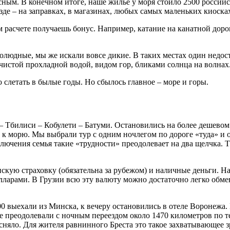
опасным. В конечном итоге, наше жилье у моря стоило 2500 росс
е – на заправках, в магазинах, любых самых маленьких киосках.
 расчете получаешь бонус. Например, катание на канатной дорог
людные, мы же искали вовсе дикие. В таких местах один недост
 чистой прохладной водой, видом гор, бликами солнца на волнах
слетать в былые годы. Но сбылось главное – море и горы.
Тбилиси – Кобулети – Батуми. Остановились на более дешевом 
и к морю. Мы выбрали тур с одним ночлегом по дороге «туда» и 
ключения семья такие «трудности» преодолевает на два щелчка. 
нскую страховку (обязательна за рубежом) и наличные деньги. 
лларами. В Грузии всю эту валюту можно достаточно легко обме
0 выехали из Минска, к вечеру остановились в отеле Воронежа. Н
же преодолевали с ночным переездом около 1470 километров по 
сняло. Для жителя равнинного Бреста это такое захватывающее з