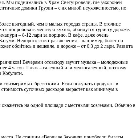
ния. Мы поднимались в Храм Светуцховели, где захоронен
ентичные домики Грузии – с их милой неухоженностью, но
более выгодный, чем в малых городах страны. В столице
чется попробовать местную кухню, обойдутся туристу дороже.
ачапури – 8-12 лари за порцию. В кафе, даже очень
Батуми. Недорого стоят развлечения – например, билет на
ожет обойтись и дешевле, и дороже – от 0,3 до 2 лари. Развита
торанчиков! Вечерами отовсюду звучит музыка – молодежные
енее 4 часов. Пляж – галечный или мелкогалечный, поэтому
в Кобулети.
ли соизмеримы с брестскими. Если покупать продукты в
й, стоимость суточных расходов вырастет как минимум в
ы окажетесь на одной площади с местными хозяевами. Обычно в
го места. На станции «Варшава Заходня» приобрели билеты