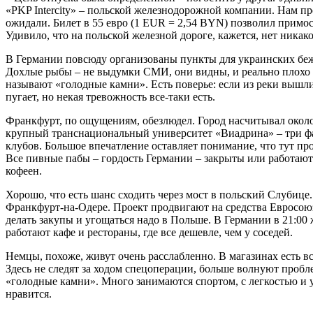
«PKP Intercity» – польской железнодорожной компании. Нам п
ожидали. Билет в 55 евро (1 EUR = 2,54 BYN) позволил примо
Удивило, что на польской железной дороге, кажется, нет никако
В Германии повсюду организованы пункты для украинских бежен
Дохлые рыбы – не выдумки СМИ, они видны, и реально плохо п
называют «голодные камни». Есть поверье: если из реки вышли 
пугает, но некая тревожность все-таки есть.
Франкфурт, по ощущениям, обезлюдел. Город насчитывал около 5
крупный транснациональный университет «Виадрина» – три факу
клубов. Большое впечатление оставляет понимание, что тут пр
Все пивные пабы – гордость Германии – закрыты или работают 
кофеен.
Хорошо, что есть шанс сходить через мост в польский Слубице
Франкфурт-на-Одере. Проект продвигают на средства Евросоюза
делать закупы и угощаться надо в Польше. В Германии в 21:00 
работают кафе и рестораны, где все дешевле, чем у соседей.
Немцы, похоже, живут очень расслабленно. В магазинах есть в
Здесь не следят за ходом спецоперации, больше волнуют пробл
«голодные камни». Много занимаются спортом, с легкостью и у
нравится.