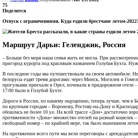
75
Поделится
Отпуск с ограничениями. Куда ездили брестчане летом-2022
Маршрут Дарьи: Геленджик, Россия
– Больше без моря наша семья жить не могла. При рассмотрени
пригород курорта под красивым названием Голубая Бухта. Нуже
В последние годы мы путешествовали на своем автомобиле. Не
белорусы ездят тремя дорогами: через Минск, Могилев и Гомель
прогулками приехали в Орел, ночевали в придорожном отеле –
17:00 были в Голубой Бухте.
Дороги в России, по нашему ощущению, теперь лучше, чем в Б
по крупным городам – Воронежу, Ростову-на-Дону и Краснодару.
обошлась не более 10 у.е. На всей трассе «Дон» достаточно хо
протяженности «Дона» множество отелей на разный кошелек – в 
свободный номер – по крайней мере, так было нынешним летом
На протяжении всего пути мы вели переговоры с арендодателя