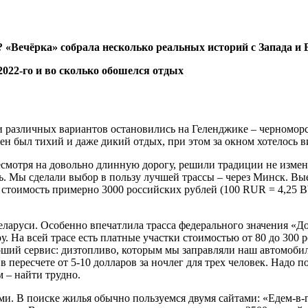
? «Вечёрка» собрала несколько реальных историй с Запада и 
и различных вариантов остановились на Геленджике – черноморс
н был тихий и даже дикий отдых, при этом за окном хотелось ви
смотря на довольно длинную дорогу, решили традиции не изменя
. Мы сделали выбор в пользу лучшей трассы – через Минск. Выех
 стоимость примерно 3000 российских рублей (100 RUR = 4,25 B
еларуси. Особенно впечатлила трасса федерального значения «Д
 На всей трасе есть платные участки стоимостью от 80 до 300 р
роший сервис: дизтопливо, которым мы заправляли наш автомобил
пересчете от 5-10 долларов за ночлег для трех человек. Надо по
 – найти трудно.
ми. В поиске жилья обычно пользуемся двумя сайтами: «Едем-в-