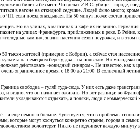
редложили билеты без мест. Что делать? В Слубице – городе, с
ститься в вагоне на откидной седушке. Людей было много; кром
го ЧП, если поезд опаздывает. На 50 минут позже состав пришел 
цев. Но на улицах, в магазинах и кафе их не видно. Германия 
ахнет на улицах Франкфурта, приближенных к реке. В Рейне, к
«голодные камни», значит наступил сезон неурожая, и в этом го
0 тысяч жителей (примерно с Кобрин), а сейчас стал населением
льтета на немецком берегу, два – на польском. Но молодежи не 
одолжает действовать «ковидный синдром». Не известно, как в 
очень ограниченное время, с 18:00 до 21:00. В солнечный летн
. Граница свободна – гуляй туда-сюда. У них есть даже трансгра
, и видно, что он начинает оживать. Но вот разница: во Франк
жители укладываются отдыхать, а поляки, люди с коммерческой ж
сё – и еще немного больше. Чувствуется, что в проблемы геопол
емы, которые могут коснуться конкретно страны, города и семьи
довольствием волонтерят. Никто не подчиняет каждую минуту жи