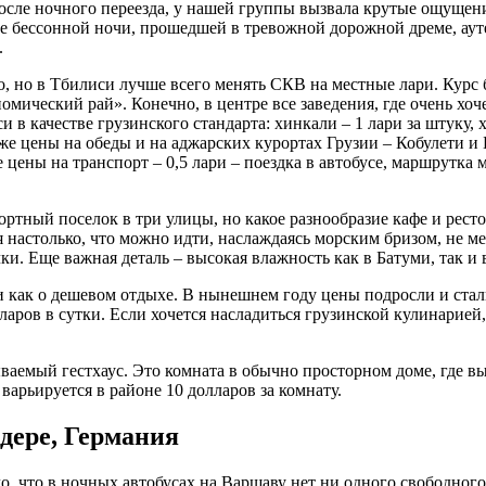
 после ночного переезда, у нашей группы вызвала крутые ощуще
е бессонной ночи, прошедшей в тревожной дорожной дреме, аут
.
о, но в Тбилиси лучше всего менять СКВ на местные лари. Курс 
омический рай». Конечно, в центре все заведения, где очень хо
в качестве грузинского стандарта: хинкали – 1 лари за штуку, х
же цены на обеды и на аджарских курортах Грузии – Кобулети и 
 цены на транспорт – 0,5 лари – поездка в автобусе, маршрутка м
ртный поселок в три улицы, но какое разнообразие кафе и рес
 настолько, что можно идти, наслаждаясь морским бризом, не м
. Еще важная деталь – высокая влажность как в Батуми, так и 
ли как о дешевом отдыхе. В нынешнем году цены подросли и ста
лларов в сутки. Если хочется насладиться грузинской кулинарие
ываемый гестхаус. Это комната в обычно просторном доме, где в
 варьируется в районе 10 долларов за комнату.
дере, Германия
ло, что в ночных автобусах на Варшаву нет ни одного свободно