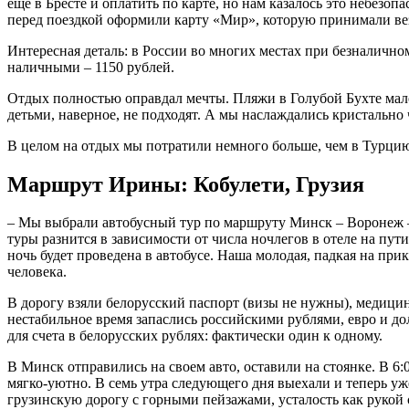
еще в Бресте и оплатить по карте, но нам казалось это небез
перед поездкой оформили карту «Мир», которую принимали везд
Интересная деталь: в России во многих местах при безналичном
наличными – 1150 рублей.
Отдых полностью оправдал мечты. Пляжи в Голубой Бухте мало
детьми, наверное, не подходят. А мы наслаждались кристально
В целом на отдых мы потратили немного больше, чем в Турцию 
Маршрут Ирины: Кобулети, Грузия
– Мы выбрали автобусный тур по маршруту Минск – Воронеж – 
туры разнится в зависимости от числа ночлегов в отеле на пут
ночь будет проведена в автобусе. Наша молодая, падкая на при
человека.
В дорогу взяли белорусский паспорт (визы не нужны), медици
нестабильное время запаслись российскими рублями, евро и до
для счета в белорусских рублях: фактически один к одному.
В Минск отправились на своем авто, оставили на стоянке. В 6:0
мягко-уютно. В семь утра следующего дня выехали и теперь у
грузинскую дорогу с горными пейзажами, усталость как рукой 