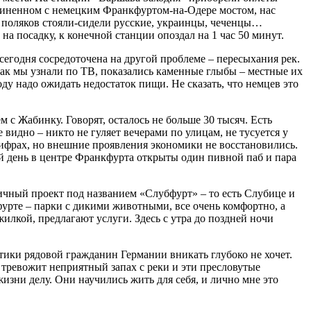
оединенном с немецким Франкфуртом-на-Одере мостом, нас
е поляков стояли-сидели русские, украинцы, чеченцы…
на посадку, к конечной станции опоздал на 1 час 50 минут.
сегодня сосредоточена на другой проблеме – пересыхания рек.
ак мы узнали по ТВ, показались каменные глыбы – местные их
ду надо ожидать недостаток пищи. Не сказать, что немцев это
 с Жабинку. Говорят, осталось не больше 30 тысяч. Есть
видно – никто не гуляет вечерами по улицам, не тусуется у
цифрах, но внешние проявления экономики не восстановились.
ий день в центре Франкфурта открыты один пивной паб и пара
ничный проект под названием «Слубфурт» – то есть Слубице и
фурте – парки с дикими животными, все очень комфортно, а
илкой, предлагают услуги. Здесь с утра до поздней ночи
итики рядовой гражданин Германии вникать глубоко не хочет.
: тревожит неприятный запах с реки и эти пресловутые
зни делу. Они научились жить для себя, и лично мне это