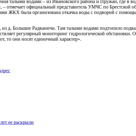
ния талыми водами – из Ивановского района и Пружан, где в во
ти, – отмечает официальный представитель УМЧС по Брестской о
бами ЖКХ была организована откачка воды с подворий с помощ
а, из д. Большие Радваничи. Там талыми водами подтопило под
ствляет регулярный мониторинг гидрологической обстановки. О
ют, то они носят единичный характер».
адрес
 лет ее раскрыли