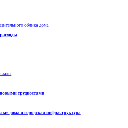
азительного облика дома
 расходы
ериалы
 новыми трудностями
лые дома и городская инфраструктура