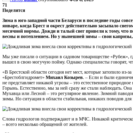
71
Поделится
Зима в юго-западной части Беларуси в последние годы совс
январе, когда Брест и окрест действительно засыпало снего
месячной нормы. Дожди и талый снег привели к тому, что п
весны и потеплением. Но у нынешней зимы – свои капризы,
Мы уже писали о ситуации в садовом товариществе «Рубеж», г
вышел в свою могучую пойму. Однако специалисты говорят, чт
«В Брестской области сегодня нет мест, которые затопило из-з
«Брестоблгидромет»
Михаил Козырев
. – Если и были единичн
не представляет никакой угрозы – это естественное природное я
Горынь. Естественно, мы за ней сразу же стали наблюдать. Она
Мухавца или Лесной – это регулярное явление. Зимний паводок т
зимы. Но ситуация в области стабильная, никаких поводов для
Слова гидрологов подтверждают и в МЧС. Никакой критическо
– всего несколько обращений от жителей.