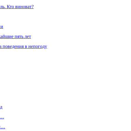
ль. Кто виноват?
ии
айшие пять лет
 поведения в непогоду
од
и…
ти…