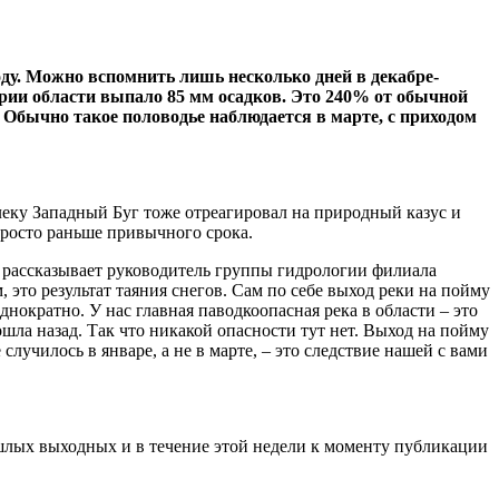
году. Можно вспомнить лишь несколько дней в декабре-
тории области выпало 85 мм осадков. Это 240% от обычной
 Обычно такое половодье наблюдается в марте, с приходом
леку Западный Буг тоже отреагировал на природный казус и
Просто раньше привычного срока.
 – рассказывает руководитель группы гидрологии филиала
, это результат таяния снегов. Сам по себе выход реки на пойму
днократно. У нас главная паводкоопасная река в области – это
ошла назад. Так что никакой опасности тут нет. Выход на пойму
лучилось в январе, а не в марте, – это следствие нашей с вами
шлых выходных и в течение этой недели к моменту публикации