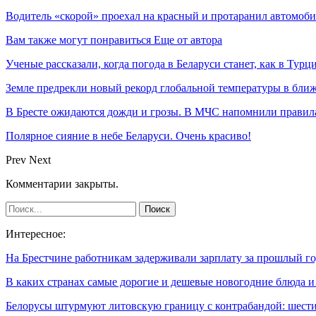
Водитель «скорой» проехал на красный и протаранил автомоби
Вам также могут понравиться
Еще от автора
Ученые рассказали, когда погода в Беларуси станет, как в Турц
Земле предрекли новый рекорд глобальной температуры в ближ
В Бресте ожидаются дожди и грозы. В МЧС напомнили правила
Полярное сияние в небе Беларуси. Очень красиво!
Prev
Next
Комментарии закрыты.
Интересное:
На Брестчине работникам задерживали зарплату за прошлый г
В каких странах самые дорогие и дешевые новогодние блюда 
Белорусы штурмуют литовскую границу с контрабандой: шес