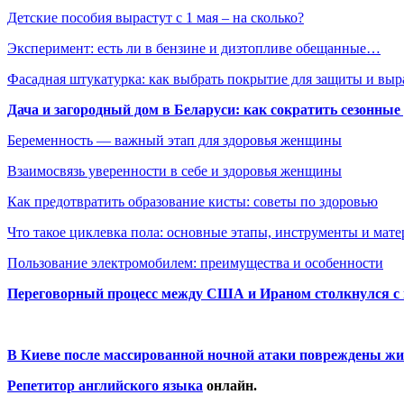
Детские пособия вырастут с 1 мая – на сколько?
Эксперимент: есть ли в бензине и дизтопливе обещанные…
Фасадная штукатурка: как выбрать покрытие для защиты и выр
Дача и загородный дом в Беларуси: как сократить сезонные
Беременность — важный этап для здоровья женщины
Взаимосвязь уверенности в себе и здоровья женщины
Как предотвратить образование кисты: советы по здоровью
Что такое циклевка пола: основные этапы, инструменты и мат
Пользование электромобилем: преимущества и особенности
Переговорный процесс между США и Ираном столкнулся с
В Киеве после массированной ночной атаки повреждены жи
Репетитор английского языка
онлайн.