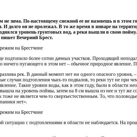
ем не зима. По-настоящему снежной ее не назовешь и в этом 
м. И долго он не пролежал. В то же время в январе на терри
однялся уровень грунтовых вод, а реки вышли в свою пойму.
 пишет Вечерний Брест.
де подтопило более сотни дачных участков. Проходящий непода
о ничего пугающего в этом нет – обычное природное явление. 
а разлива рек. В данный момент нет ни одного опасного уровня,
ые случаи подтопления чьих-то подвалов, то реки тут не при чем
вление. Такие уровни воды, как в этом году, были в области нео
 вышла на уровень поймы, затем на 8 см вышла из нее и тут же с
оже не является чем-то сверхъестественным. То, что половодье с
 паники нет».
й ситуации с подтоплениями в области не наблюдается. На про