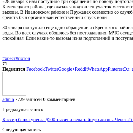
«28 января к нам поступило три обращения по поводу подтопле
Каменецкого района, где оказался подтоплен участок местнос
вызовы. В Ивановском районе и Пружанах совместно со служ
средств был организован естественный спуск воды.
30 января поступило еще одно обращение из Брестского район
воды. Во всех случаях обошлось без пострадавших. МЧС осуще
спокойная. Если какие-то вызовы из-за подтоплений и поступа
#брест
#потоп
71
Поделится
Facebook
Twitter
Google+
ReddIt
WhatsApp
Pinterest
Эл. 
admin
7729 записей
0 комментариев
Предыдущая запись
Кассир банка унесла $500 тысяч и вела тайную жизнь. Через 25
Следующая запись