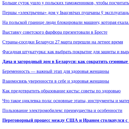
Больше суток ушло у польских таможенников, чтобы посчита
Першы «электрычны» дом у Івацэвічах пушчаны ў эксплуатац
На польской границе люди блокировали машину, которая ехал
Выставку советского фарфора презентовали в Бресте
Страны-соседки Беларуси 27 марта перешли на летнее время
Фасадная штукатурка: как выбрать покрытие для защиты и выр
Дача и загородный дом в Беларуси: как сократить сезонные
Беременность — важный этап для здоровья женщины
Взаимосвязь уверенности в себе и здоровья женщины
Как предотвратить образование кисты: советы по здоровью
Что такое циклевка пола: основные этапы, инструменты и мат
Пользование электромобилем: преимущества и особенности
Переговорный процесс между США и Ираном столкнулся с