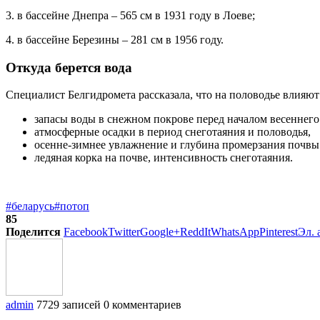
3. в бассейне Днепра – 565 см в 1931 году в Лоеве;
4. в бассейне Березины – 281 см в 1956 году.
Откуда берется вода
Специалист Белгидромета рассказала, что на половодье влияю
запасы воды в снежном покрове перед началом весеннего
атмосферные осадки в период снеготаяния и половодья,
осенне-зимнее увлажнение и глубина промерзания почвы 
ледяная корка на почве, интенсивность снеготаяния.
#беларусь
#потоп
85
Поделится
Facebook
Twitter
Google+
ReddIt
WhatsApp
Pinterest
Эл. 
admin
7729 записей
0 комментариев