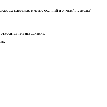
ождевых паводков, в летне-осенний и зимний периоды",-
 относится три наводнения.
ара.