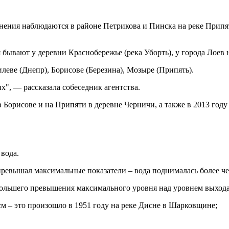
однения наблюдаются в районе Петрикова и Пинска на реке Припя
 бывают у деревни Краснобережье (река Уборть), у города Лоев 
илеве (Днепр), Борисове (Березина), Мозыре (Припять).
х", — рассказала собеседник агентства.
 Борисове и на Припяти в деревне Черничи, а также в 2013 году
 вода.
превышал максимальные показатели – вода поднималась более че
ольшего превышения максимального уровня над уровнем выхода
см – это произошло в 1951 году на реке Дисне в Шарковщине;