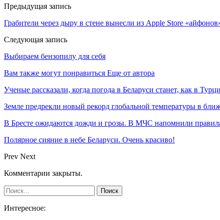
Предыдущая запись
Грабители через дыру в стене вынесли из Apple Store «айфонов
Следующая запись
Выбираем бензопилу для себя
Вам также могут понравиться
Еще от автора
Ученые рассказали, когда погода в Беларуси станет, как в Турц
Земле предрекли новый рекорд глобальной температуры в ближ
В Бресте ожидаются дожди и грозы. В МЧС напомнили правила
Полярное сияние в небе Беларуси. Очень красиво!
Prev
Next
Комментарии закрыты.
Интересное: