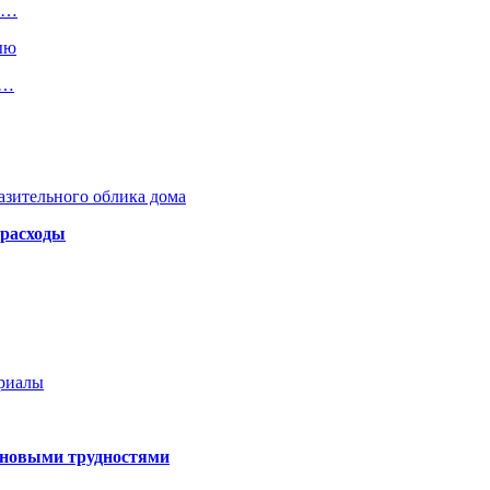
ть…
ыю
а…
азительного облика дома
 расходы
ериалы
 новыми трудностями