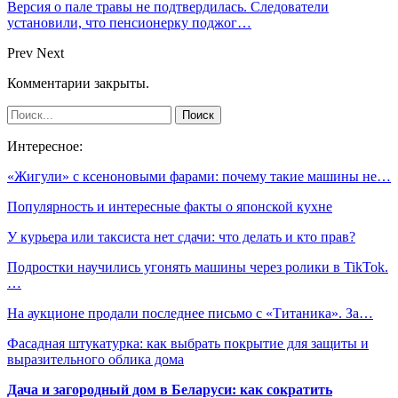
Версия о пале травы не подтвердилась. Следователи
установили, что пенсионерку поджог…
Prev
Next
Комментарии закрыты.
Интересное:
«Жигули» с ксеноновыми фарами: почему такие машины не…
Популярность и интересные факты о японской кухне
У курьера или таксиста нет сдачи: что делать и кто прав?
Подростки научились угонять машины через ролики в TikTok.
…
На аукционе продали последнее письмо с «Титаника». За…
Фасадная штукатурка: как выбрать покрытие для защиты и
выразительного облика дома
Дача и загородный дом в Беларуси: как сократить