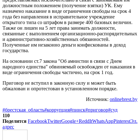
должностным положением (получение взятки) УК. Ему
назначено наказание в виде ограничения свободы на срок 4
года без направления в исправительное учреждение
открытого типа со штрафом в размере 400 базовых величин.
Также он лишен на 5 лет права занимать должности,
связанные с выполнением организационно-распорядительных
и административно-хозяйственных обязанностей.
Полученные им незаконно деньги конфискованы в доход
государства.
На основании ст.7 закона "Об амнистии в связи с Днем
народного единства" обвиняемый освобожден от наказания в
виде ограничения свободы частично, на срок 1 год.
Приговор не вступил в законную силу и может быть
обжалован и опротестован в установленном порядке.
Источник:
onlinebrest.by
#брестская_область
#коррупция
#пинск
#приговор
#суд
110
Поделится
Facebook
Twitter
Google+
ReddIt
WhatsApp
Pinterest
Эл.
адрес