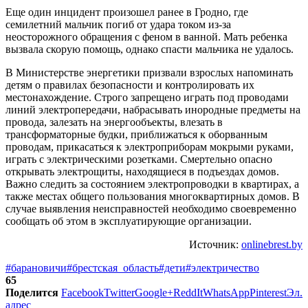
Еще один инцидент произошел ранее в Гродно, где
семилетний мальчик погиб от удара током из-за
неосторожного обращения с феном в ванной. Мать ребенка
вызвала скорую помощь, однако спасти мальчика не удалось.
В Министерстве энергетики призвали взрослых напоминать
детям о правилах безопасности и контролировать их
местонахождение. Строго запрещено играть под проводами
линий электропередачи, набрасывать инородные предметы на
провода, залезать на энергообъекты, влезать в
трансформаторные будки, приближаться к оборванным
проводам, прикасаться к электроприборам мокрыми руками,
играть с электрическими розетками. Смертельно опасно
открывать электрощиты, находящиеся в подъездах домов.
Важно следить за состоянием электропроводки в квартирах, а
также местах общего пользования многоквартирных домов. В
случае выявления неисправностей необходимо своевременно
сообщать об этом в эксплуатирующие организации.
Источник:
onlinebrest.by
#барановичи
#брестская_область
#дети
#электричество
65
Поделится
Facebook
Twitter
Google+
ReddIt
WhatsApp
Pinterest
Эл.
адрес