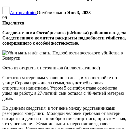
Автор
admin
Опубликовано
Янв 3, 2023
99
Поделится
Следователями Октябрьского (г.Минска) районного отдела
Следственного комитета раскрыты подробности убийства,
совершенного с особой жестокостью.
Фото из открытых источников (иллюстративное)
Согласно материалам уголовного дела, в хозпостройке по
улице Серова проживала семья, злоупотребляющая
спиртными напитками. Утром 5 сентября глава семейства
ушел на работу, а 27-летний сын остался с 48-летней матерью
дома.
По данным следствия, в тот день между родственниками
разогрелся конфликт. Молодой человек требовал от матери
сигареты и деньги на приобретение спиртного, при этом зная,
что у нее их нет. Желание выпить пересилило здравое
мышление. Когда женщина в очередной раз ответила отказом,