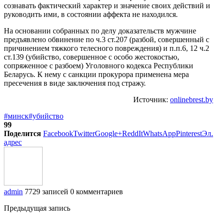
сознавать фактический характер и значение своих действий и
руководить ими, в состоянии аффекта не находился.
На основании собранных по делу доказательств мужчине
предъявлено обвинение по ч.3 ст.207 (разбой, совершенный с
причинением тяжкого телесного повреждения) и п.п.6, 12 ч.2
ст.139 (убийство, совершенное с особо жестокостью,
сопряженное с разбоем) Уголовного кодекса Республики
Беларусь. К нему с санкции прокурора применена мера
пресечения в виде заключения под стражу.
Источник:
onlinebrest.by
#минск
#убийство
99
Поделится
Facebook
Twitter
Google+
ReddIt
WhatsApp
Pinterest
Эл.
адрес
admin
7729 записей
0 комментариев
Предыдущая запись