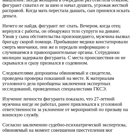
фигурант схватил ее за шею и начал душить, угрожая жесткой
расправой. Когда мать перестала дышать, сын принялся искать
деньги.
Ничего не найдя, фигурант лег спать. Вечером, когда отец
вернулся с работы, он обнаружил тело супруги на диване.
Узнав у сына обстоятельства произошедшего, мужчина вызвал
бригаду скорой помощи. Прибывшие медики констатировали
смерть минчанки, они же и передали информацию о
случившемся в правоохранительные органы. Сотрудники
милиции задержали фигуранта. С места происшествия он не
скрывался и сразу признался в содеянном.
Следователями допрошены обвиняемый и свидетели,
проведена проверка показаний на месте. К материалам
уголовного дела приобщены заключения экспертных
исследований, проведенных специалистами ГКСЭ.
Изучение личности фигуранта показало, что 27-летний
мужчина нигде не работал, ранее привлекался к уголовной
ответственности за уклонение от мероприятий по призыву на
воинскую службу.
Согласно заключению судебно-психиатрической экспертизы,
обвиняемый на момент совершения преступления мог