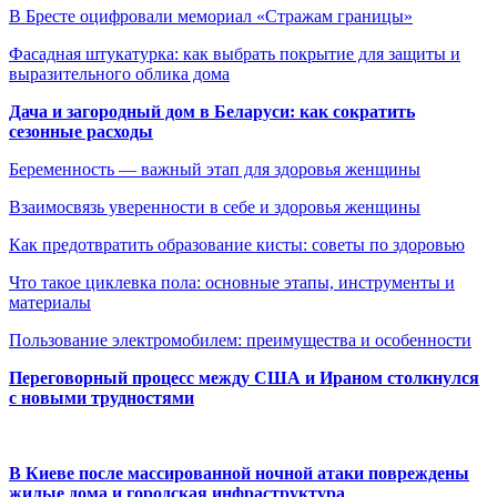
В Бресте оцифровали мемориал «Стражам границы»
Фасадная штукатурка: как выбрать покрытие для защиты и
выразительного облика дома
Дача и загородный дом в Беларуси: как сократить
сезонные расходы
Беременность — важный этап для здоровья женщины
Взаимосвязь уверенности в себе и здоровья женщины
Как предотвратить образование кисты: советы по здоровью
Что такое циклевка пола: основные этапы, инструменты и
материалы
Пользование электромобилем: преимущества и особенности
Переговорный процесс между США и Ираном столкнулся
с новыми трудностями
В Киеве после массированной ночной атаки повреждены
жилые дома и городская инфраструктура