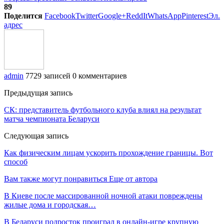
89
Поделится
Facebook
Twitter
Google+
ReddIt
WhatsApp
Pinterest
Эл.
адрес
admin
7729 записей
0 комментариев
Предыдущая запись
СК: представитель футбольного клуба влиял на результат
матча чемпионата Беларуси
Следующая запись
Как физическим лицам ускорить прохождение границы. Вот
способ
Вам также могут понравиться
Еще от автора
В Киеве после массированной ночной атаки повреждены
жилые дома и городская…
В Беларуси подросток проиграл в онлайн-игре крупную