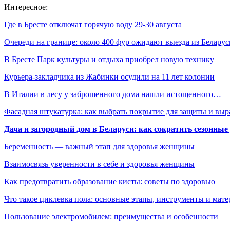
Интересное:
Где в Бресте отключат горячую воду 29-30 августа
Очереди на границе: около 400 фур ожидают выезда из Белар
В Бресте Парк культуры и отдыха приобрел новую технику
Курьера-закладчика из Жабинки осудили на 11 лет колонии
В Италии в лесу у заброшенного дома нашли истощенного…
Фасадная штукатурка: как выбрать покрытие для защиты и выр
Дача и загородный дом в Беларуси: как сократить сезонные
Беременность — важный этап для здоровья женщины
Взаимосвязь уверенности в себе и здоровья женщины
Как предотвратить образование кисты: советы по здоровью
Что такое циклевка пола: основные этапы, инструменты и мат
Пользование электромобилем: преимущества и особенности