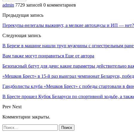
admin
7729 записей
0 комментариев
Предыдущая запись
Перекупы-нелегалы выживут, а мелкие автохаусы и ИП — нет?
Следующая запись
В Березе в машине нашли труп мужчины с огнестрельным ран
Вам также могут понравиться
Еще от автора
Безопасный батут для дачи: какие параметры действительно в
«Мешков Брест» в 15-й раз выиграл чемпионат Беларуси, побе
Гандболисты клуба «Мешков Брест» с победы стартовали в ф
В Бресте прошел Кубок Беларуси по спортивной ходьбе, а так
Prev
Next
Комментарии закрыты.