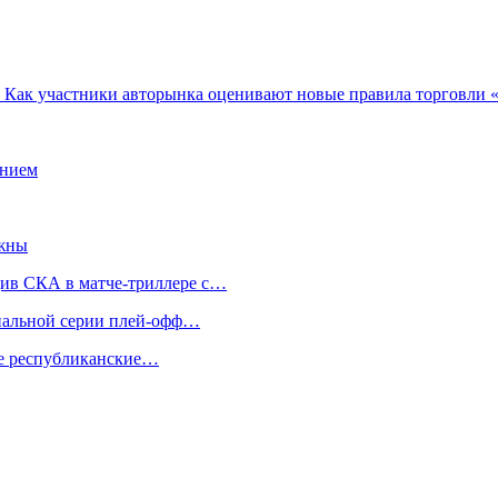
 Как участники авторынка оценивают новые правила торговли 
ением
ажны
див СКА в матче-триллере с…
инальной серии плей-офф…
же республиканские…