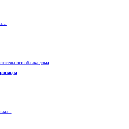
уси…
азительного облика дома
 расходы
ериалы