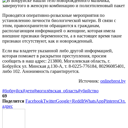
Проводятся оперативно-розыскные мероприятия по
установлению личности биологической матери. В связи с
этим, правоохранители обращаются к гражданам,
располагающим информацией о женщине, которая имела
внешние признаки беременности, а в настоящее время такие
признаки отсутствуют, как и новорожденный.
Если вы владеете указанной либо другой информацией,
которая поможет в раскрытии преступления, просим
сообщить в наш адрес: 213800, Могилевская область, г.
Бобруйск ул. Минская д.130-А, т. 8-0225-776184, 80296085401,
либо 102. Анонимность гарантируется.
Источник:
onlinebrest.by
#бобруйск
#дети
#могилёвская_область
#убийство
69
Поделится
Facebook
Twitter
Google+
ReddIt
WhatsApp
Pinterest
Эл.
адрес