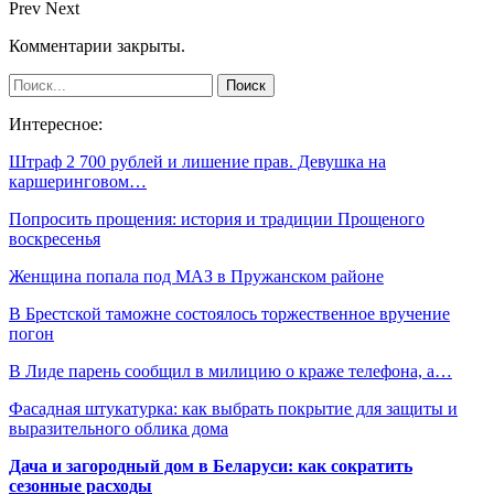
Prev
Next
Комментарии закрыты.
Интересное:
Штраф 2 700 рублей и лишение прав. Девушка на
каршеринговом…
Попросить прощения: история и традиции Прощеного
воскресенья
Женщина попала под МАЗ в Пружанском районе
В Брестской таможне состоялось торжественное вручение
погон
В Лиде парень сообщил в милицию о краже телефона, а…
Фасадная штукатурка: как выбрать покрытие для защиты и
выразительного облика дома
Дача и загородный дом в Беларуси: как сократить
сезонные расходы