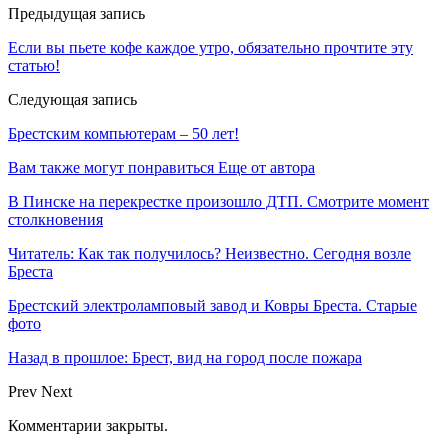
Предыдущая запись
Если вы пьете кофе каждое утро, обязательно прочтите эту
статью!
Следующая запись
Брестским компьютерам – 50 лет!
Вам также могут понравиться
Еще от автора
В Пинске на перекрестке произошло ДТП. Смотрите момент
столкновения
Читатель: Как так получилось? Неизвестно. Сегодня возле
Бреста
Брестский электроламповый завод и Ковры Бреста. Старые
фото
Назад в прошлое: Брест, вид на город после пожара
Prev
Next
Комментарии закрыты.