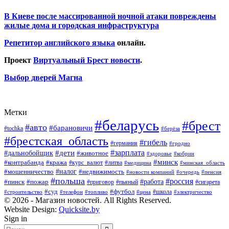
В Киеве после массированной ночной атаки повреждены
жилые дома и городская инфраструктура
Репетитор английского языка
онлайн.
Проект
Виртуальный Брест новости
.
Выбор дверей Магна
Метки
#беларусь
#брест
#авто
#барановичи
#tochka
#берёза
#брестская_область
#гибель
#германия
#гродно
#зарплата
#дальнобойщик
#дети
#животное
#кобрин
#здоровье
#минск
#контрабанда
#кража
#курс_валют
#литва
#медицина
#минская_область
#налог
#мошенничество
#недвижимость
#новости компаний
#пенсия
#очередь
#польша
#россия
#работа
#пожар
#пинск
#приговор
#сигарета
#пьяный
#суд
#футбол
#топливо
#цена
#школа
#электричество
#строительство
#телефон
© 2026 - Магазин новостей. All Rights Reserved.
Website Design:
Quicksite.by
Sign in