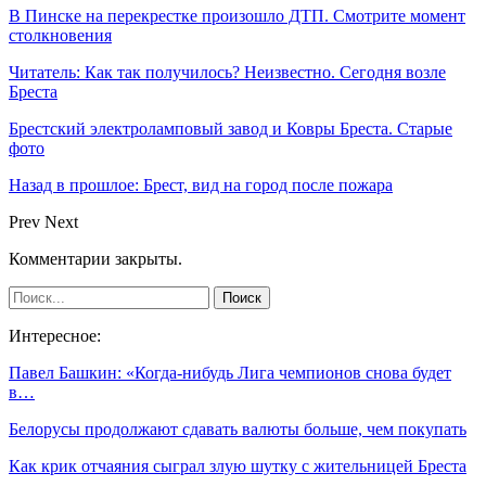
В Пинске на перекрестке произошло ДТП. Смотрите момент
столкновения
Читатель: Как так получилось? Неизвестно. Сегодня возле
Бреста
Брестский электроламповый завод и Ковры Бреста. Старые
фото
Назад в прошлое: Брест, вид на город после пожара
Prev
Next
Комментарии закрыты.
Интересное:
Павел Башкин: «Когда-нибудь Лига чемпионов снова будет
в…
Белорусы продолжают сдавать валюты больше, чем покупать
Как крик отчаяния сыграл злую шутку с жительницей Бреста