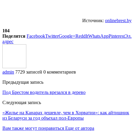
Источник:
onlinebrest.by
104
Поделится
Facebook
Twitter
Google+
ReddIt
WhatsApp
Pinterest
Эл.
адрес
admin
7729 записей
0 комментариев
Предыдущая запись
Под Брестом водитель врезался в дерево
Следующая запись
«Жилье на Канарах дешевле, чем в Хорватии»: как айтишник
из Беларуси за год объехал пол-Европы
Вам также могут понравиться
Еще от автора