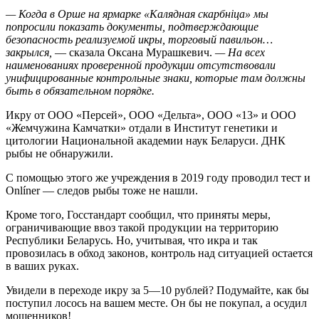
— Когда в Орше на ярмарке «Калядная скарбнiца» мы
попросили показать документы, подтверждающие
безопасность реализуемой икры, торговый павильон…
закрылся,
— сказала Оксана Мурашкевич.
— На всех
наименованиях проверенной продукции отсутствовали
унифицированные контрольные знаки, которые там должны
быть в обязательном порядке.
Икру от ООО «Персей», ООО «Дельта», ООО «13» и ООО
«Жемчужина Камчатки» отдали в Институт генетики и
цитологии Национальной академии наук Беларуси. ДНК
рыбы не обнаружили.
С помощью этого же учреждения в 2019 году проводил тест и
Onlíner — следов рыбы тоже не нашли.
Кроме того, Госстандарт сообщил, что приняты меры,
ограничивающие ввоз такой продукции на территорию
Республики Беларусь. Но, учитывая, что икра и так
провозилась в обход законов, контроль над ситуацией остается
в ваших руках.
Увидели в переходе икру за 5—10 рублей? Подумайте, как бы
поступил лосось на вашем месте. Он бы не покупал, а осудил
мошенников!