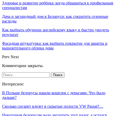
Здоровье и развитие ребёнка: когда обращаться к профильным
специалистам
Дача и загородный дом в Беларуси: как сократить сезонные
расходы
Как выбрать обучение английскому языку и быстро увидеть
результат
Фасадная штукатурка: как выбрать покрытие для защиты и
выразительного облика дома
Prev
Next
Комментарии закрыты.
Интересное:
В Польше белорусы нашли кошелек с деньгами. Что было
дальше?
Сколько сигарет влезет в скрытые полости VW Passat?…
Некоторым белорусам надо заплатить этот налог, а остался…