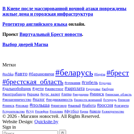
В Киеве после массированной ночной атаки повреждены
жилые дома и городская инфраструктура
Репетитор английского языка
онлайн.
Проект
Виртуальный Брест новости
.
Выбор дверей Магна
Метки
#беларусь
#брест
#авто
#барановичи
#tochka
#берёза
#брестская_область
#гибель
#германия
#гродно
#зарплата
#дальнобойщик
#дети
#животное
#кобрин
#здоровье
#минск
#контрабанда
#кража
#курс_валют
#литва
#медицина
#минская_область
#налог
#мошенничество
#недвижимость
#новости компаний
#пенсия
#очередь
#польша
#россия
#работа
#пожар
#пинск
#приговор
#сигарета
#пьяный
#суд
#футбол
#топливо
#цена
#школа
#электричество
#строительство
#телефон
© 2026 - Магазин новостей. All Rights Reserved.
Website Design:
Quicksite.by
Sign in