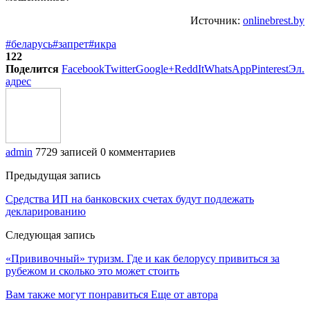
Источник:
onlinebrest.by
#беларусь
#запрет
#икра
122
Поделится
Facebook
Twitter
Google+
ReddIt
WhatsApp
Pinterest
Эл.
адрес
admin
7729 записей
0 комментариев
Предыдущая запись
Средства ИП на банковских счетах будут подлежать
декларированию
Следующая запись
«Прививочный» туризм. Где и как белорусу привиться за
рубежом и сколько это может стоить
Вам также могут понравиться
Еще от автора