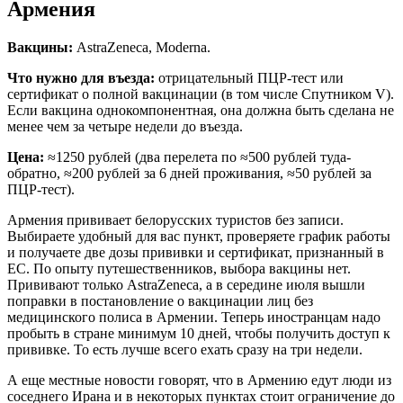
Армения
Вакцины:
AstraZeneca, Moderna.
Что нужно для въезда:
отрицательный ПЦР-тест или
сертификат о полной вакцинации (в том числе Спутником V).
Если вакцина однокомпонентная, она должна быть сделана не
менее чем за четыре недели до въезда.
Цена:
≈1250 рублей (два перелета по ≈500 рублей туда-
обратно, ≈200 рублей за 6 дней проживания, ≈50 рублей за
ПЦР-тест).
Армения прививает белорусских туристов без записи.
Выбираете удобный для вас пункт, проверяете график работы
и получаете две дозы прививки и сертификат, признанный в
ЕС. По опыту путешественников, выбора вакцины нет.
Прививают только AstraZeneca, а в середине июля вышли
поправки в постановление о вакцинации лиц без
медицинского полиса в Армении. Теперь иностранцам надо
пробыть в стране минимум 10 дней, чтобы получить доступ к
прививке. То есть лучше всего ехать сразу на три недели.
А еще местные новости говорят, что в Армению едут люди из
соседнего Ирана и в некоторых пунктах стоит ограничение до