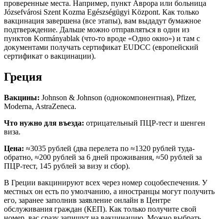
проверенные места. Например, пункт Аврора или больница
Józsefvárosi Szent Kozma Egészségügyi Központ. Как только
вакцинация завершена (все этапы), вам выдадут бумажное
подтверждение. Дальше можно отправляться в один из
пунктов Kormányablak (что-то вроде «Одно окно») и там с
документами получать сертификат EUDCC (европейский
сертификат о вакцинации).
Греция
Вакцины:
Johnson & Johnson (однокомпонентная), Pfizer,
Moderna, AstraZeneca.
Что нужно для въезда:
отрицательный ПЦР-тест и шенген
виза.
Цена:
≈3035 рублей (два перелета по ≈1320 рублей туда-
обратно, ≈200 рублей за 6 дней проживания, ≈50 рублей за
ПЦР-тест, 145 рублей за визу и сбор).
В Греции вакцинируют всех через номер соцобеспечения. У
местных он есть по умолчанию, а иностранцы могут получить
его, заранее заполнив заявление онлайн в Центре
обслуживания граждан (КЕП). Как только получите свой
номер, вас сразу запишут на вакцинацию. Можно выбрать