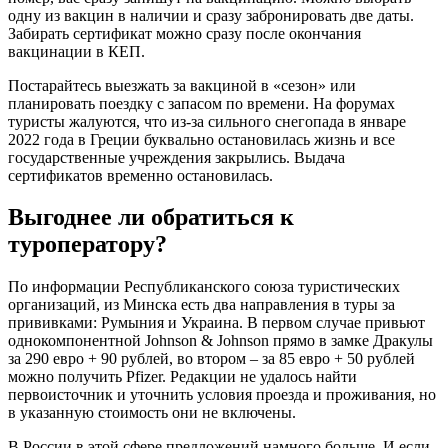
одну из вакцин в наличии и сразу забронировать две даты.
Забирать сертификат можно сразу после окончания
вакцинации в КЕП.
Постарайтесь выезжать за вакциной в «сезон» или
планировать поездку с запасом по времени. На форумах
туристы жалуются, что из-за сильного снегопада в январе
2022 года в Греции буквально остановилась жизнь и все
государственные учреждения закрылись. Выдача
сертификатов временно остановилась.
Выгоднее ли обратиться к
туроператору?
По информации Республиканского союза туристических
организаций, из Минска есть два направления в туры за
прививками: Румыния и Украина. В первом случае привьют
однокомпонентной Johnson & Johnson прямо в замке Дракулы
за 290 евро + 90 рублей, во втором – за 85 евро + 50 рублей
можно получить Pfizer. Редакции не удалось найти
первоисточник и уточнить условия проезда и проживания, но
в указанную стоимость они не включены.
В России в этой сфере предложений намного больше. И если