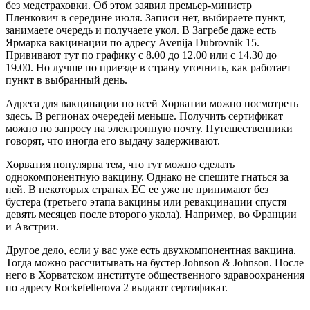
без медстраховки. Об этом заявил премьер-министр
Пленкович в середине июля. Записи нет, выбираете пункт,
занимаете очередь и получаете укол. В Загребе даже есть
Ярмарка вакцинации по адресу Avenija Dubrovnik 15.
Прививают тут по графику с 8.00 до 12.00 или с 14.30 до
19.00. Но лучше по приезде в страну уточнить, как работает
пункт в выбранный день.
Адреса для вакцинации по всей Хорватии можно посмотреть
здесь. В регионах очередей меньше. Получить сертификат
можно по запросу на электронную почту. Путешественники
говорят, что иногда его выдачу задерживают.
Хорватия популярна тем, что тут можно сделать
однокомпонентную вакцину. Однако не спешите гнаться за
ней. В некоторых странах ЕС ее уже не принимают без
бустера (третьего этапа вакцины или ревакцинации спустя
девять месяцев после второго укола). Например, во Франции
и Австрии.
Другое дело, если у вас уже есть двухкомпонентная вакцина.
Тогда можно рассчитывать на бустер Johnson & Johnson. После
него в Хорватском институте общественного здравоохранения
по адресу Rockefellerova 2 выдают сертификат.