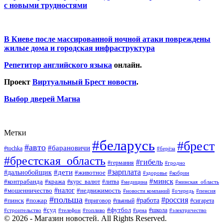
с новыми трудностями
В Киеве после массированной ночной атаки повреждены
жилые дома и городская инфраструктура
Репетитор английского языка
онлайн.
Проект
Виртуальный Брест новости
.
Выбор дверей Магна
Метки
#беларусь
#брест
#авто
#барановичи
#tochka
#берёза
#брестская_область
#гибель
#германия
#гродно
#зарплата
#дальнобойщик
#дети
#животное
#кобрин
#здоровье
#минск
#контрабанда
#кража
#курс_валют
#литва
#медицина
#минская_область
#налог
#мошенничество
#недвижимость
#новости компаний
#пенсия
#очередь
#польша
#россия
#работа
#пожар
#пинск
#приговор
#сигарета
#пьяный
#суд
#футбол
#топливо
#цена
#школа
#электричество
#строительство
#телефон
© 2026 - Магазин новостей. All Rights Reserved.