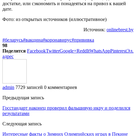
достатке, или сэкономить и понадеяться на привоз к вашей
дате.
Фото: из открытых источников (иллюстративное)
Источник:
onlinebrest.by
#беларусь
#вакцина
#коронавирус
#прививка
98
Поделится
Facebook
Twitter
Google+
ReddIt
WhatsApp
Pinterest
Эл.
адрес
admin
7729 записей
0 комментариев
Предыдущая запись
Госстандарт наконец проверил фальшивую икру и поделился
результатами
Следующая запись
Интересные факты о Зимних Олимпийских играх в Пекине