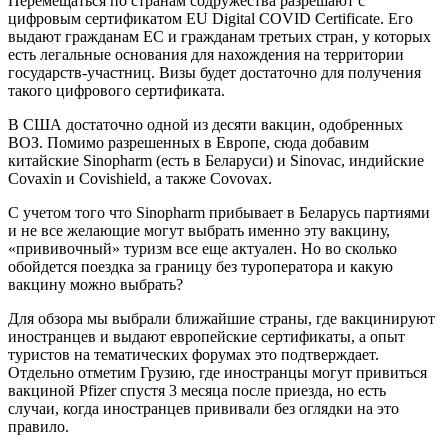
Перемещаться по странам содружества разрешают с
цифровым сертификатом EU Digital COVID Certificate. Его
выдают гражданам ЕС и гражданам третьих стран, у которых
есть легальные основания для нахождения на территории
государств-участниц. Визы будет достаточно для получения
такого цифрового сертификата.
В США достаточно одной из десяти вакцин, одобренных
ВОЗ. Помимо разрешенных в Европе, сюда добавим
китайские Sinopharm (есть в Беларуси) и Sinovac, индийские
Covaxin и Covishield, а также Covovax.
С учетом того что Sinopharm прибывает в Беларусь партиями
и не все желающие могут выбрать именно эту вакцину,
«прививочный» туризм все еще актуален. Но во сколько
обойдется поездка за границу без туроператора и какую
вакцину можно выбрать?
Для обзора мы выбрали ближайшие страны, где вакцинируют
иностранцев и выдают европейские сертификаты, а опыт
туристов на тематических форумах это подтверждает.
Отдельно отметим Грузию, где иностранцы могут привиться
вакциной Pfizer спустя 3 месяца после приезда, но есть
случаи, когда иностранцев прививали без оглядки на это
правило.