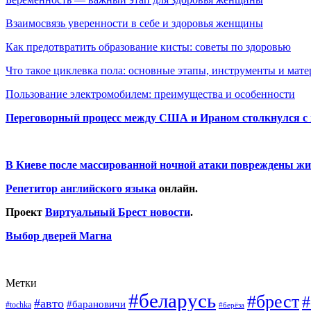
Взаимосвязь уверенности в себе и здоровья женщины
Как предотвратить образование кисты: советы по здоровью
Что такое циклевка пола: основные этапы, инструменты и мат
Пользование электромобилем: преимущества и особенности
Переговорный процесс между США и Ираном столкнулся с
В Киеве после массированной ночной атаки повреждены жи
Репетитор английского языка
онлайн.
Проект
Виртуальный Брест новости
.
Выбор дверей Магна
Метки
#беларусь
#брест
#
#авто
#барановичи
#tochka
#берёза