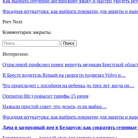
Как выбрать обучение английскому языку и быстро увидеть рез
Фасадная штукатурка: как выбрать покрытие для защиты и выр
Prev
Next
Комментарии закрыты.
Интересное:
Отраслевой профсоюз помог вернуть медикам Брестской обла
В Бресте водитель Renault на скорости подрезал Volvo и…
Что происходит с пособием на ребенка до трех лет, когда он…
Оператор life:) повысит тарифы 15 июня
Назвали простой совет, что делать, если майки…
Фасадная штукатурка: как выбрать покрытие для защиты и выр
Дача и загородный дом в Беларуси: как сократить сезонные
Беременность — важный этап для здоровья женщины