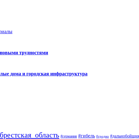
ериалы
 новыми трудностями
лые дома и городская инфраструктура
брестская_область
#гибель
#дальнобойщи
#германия
#гродно