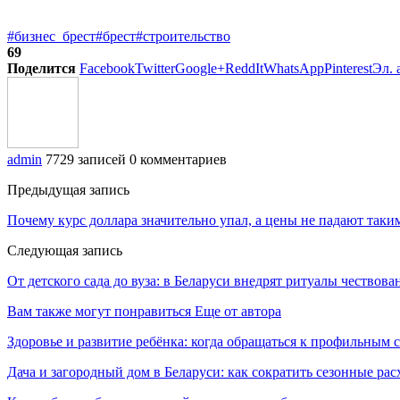
#бизнес_брест
#брест
#строительство
69
Поделится
Facebook
Twitter
Google+
ReddIt
WhatsApp
Pinterest
Эл. 
admin
7729 записей
0 комментариев
Предыдущая запись
Почему курс доллара значительно упал, а цены не падают так
Следующая запись
От детского сада до вуза: в Беларуси внедрят ритуалы чествов
Вам также могут понравиться
Еще от автора
Здоровье и развитие ребёнка: когда обращаться к профильным 
Дача и загородный дом в Беларуси: как сократить сезонные ра