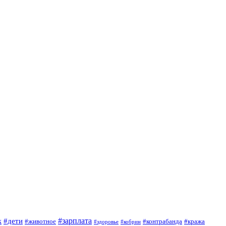
#зарплата
к
#дети
#животное
#контрабанда
#кража
#кобрин
#здоровье