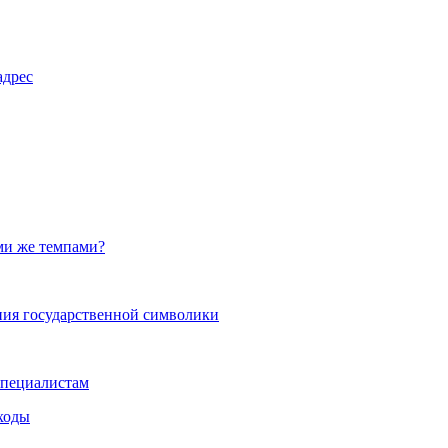
адрес
ими же темпами?
ания государственной символики
специалистам
сходы