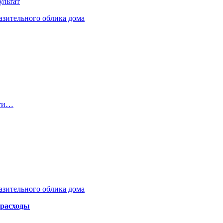
ультат
азительного облика дома
сти…
азительного облика дома
 расходы