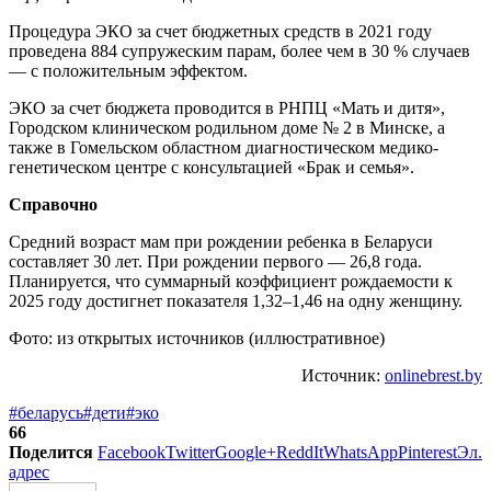
Процедура ЭКО за счет бюджетных средств в 2021 году
проведена 884 супружеским парам, более чем в 30 % случаев
— с положительным эффектом.
ЭКО за счет бюджета проводится в РНПЦ «Мать и дитя»,
Городском клиническом родильном доме № 2 в Минске, а
также в Гомельском областном диагностическом медико-
генетическом центре с консультацией «Брак и семья».
Справочно
Средний возраст мам при рождении ребенка в Беларуси
составляет 30 лет. При рождении первого — 26,8 года.
Планируется, что суммарный коэффициент рождаемости к
2025 году достигнет показателя 1,32–1,46 на одну женщину.
Фото: из открытых источников (иллюстративное)
Источник:
onlinebrest.by
#беларусь
#дети
#эко
66
Поделится
Facebook
Twitter
Google+
ReddIt
WhatsApp
Pinterest
Эл.
адрес