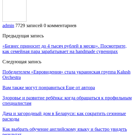
admin
7729 записей
0 комментариев
Предыдущая запись
«Бизнес приносит до 4 тысяч рублей в месяц». Посмотрите,
как семейная пара зарабатывает на handmade сувенирах
Следующая запись
Победителем «Евровидения» стала украинская группа Kalush
Orchestra
Вам также могут понравиться
Еще от автора
Здоровье и развитие ребёнка: когда обращаться к профильным
специалистам
Дача и загородный дом в Беларуси: как сократить сезонные
расходы
Как выбрать обучение английскому языку и быстро увидеть
результат