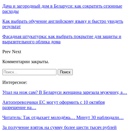
Дача и загородный дом в Беларуси: как сократить сезонные
расходы
Как выбрать обучение английскому языку и быстро увидеть
результат
Фасадная штукатурка: как выбрать покрытие для защиты и
выразительного облика дома
Prev
Next
Комментарии закрыты.
Интересное:
Упал на нож сам? В Беларуси женщина зарезала мужчину, а…
Автоперевозчики ЕС могут оформить с 10 октября
разрешение на…
Читатель: Так отдыхает молодёжь… Минут 30 наблюдали…
За получение взяток на сумму более шести тысяч рублей