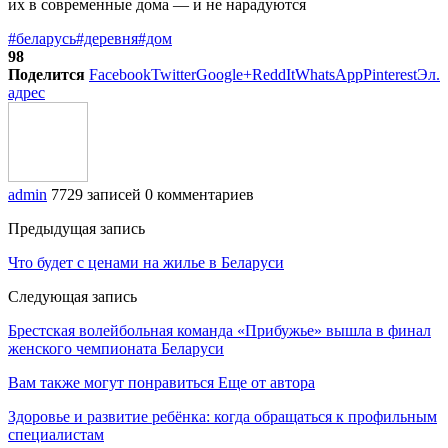
#беларусь
#деревня
#дом
98
Поделится
Facebook
Twitter
Google+
ReddIt
WhatsApp
Pinterest
Эл.
адрес
admin
7729 записей
0 комментариев
Предыдущая запись
Что будет с ценами на жилье в Беларуси
Следующая запись
Брестская волейбольная команда «Прибужье» вышла в финал
женского чемпионата Беларуси
Вам также могут понравиться
Еще от автора
Здоровье и развитие ребёнка: когда обращаться к профильным
специалистам