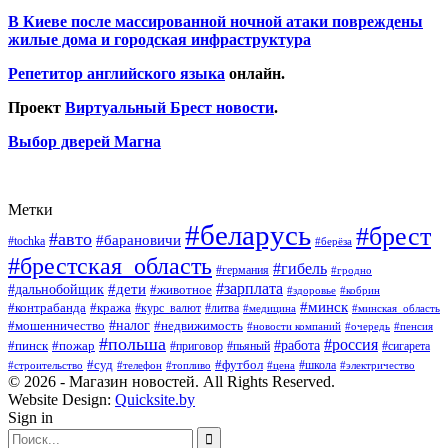
В Киеве после массированной ночной атаки повреждены
жилые дома и городская инфраструктура
Репетитор английского языка
онлайн.
Проект
Виртуальный Брест новости
.
Выбор дверей Магна
Метки
#беларусь
#брест
#авто
#барановичи
#tochka
#берёза
#брестская_область
#гибель
#германия
#гродно
#зарплата
#дальнобойщик
#дети
#животное
#кобрин
#здоровье
#минск
#контрабанда
#кража
#курс_валют
#литва
#медицина
#минская_область
#налог
#мошенничество
#недвижимость
#новости компаний
#пенсия
#очередь
#польша
#россия
#работа
#пожар
#пинск
#приговор
#сигарета
#пьяный
#суд
#футбол
#топливо
#цена
#школа
#электричество
#строительство
#телефон
© 2026 - Магазин новостей. All Rights Reserved.
Website Design:
Quicksite.by
Sign in