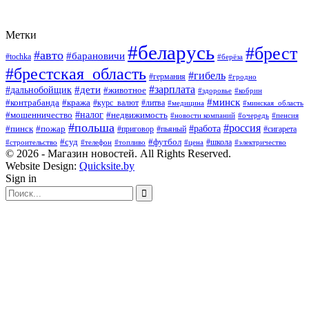
Метки
#беларусь
#брест
#авто
#барановичи
#tochka
#берёза
#брестская_область
#гибель
#германия
#гродно
#зарплата
#дальнобойщик
#дети
#животное
#кобрин
#здоровье
#минск
#контрабанда
#кража
#курс_валют
#литва
#медицина
#минская_область
#налог
#мошенничество
#недвижимость
#новости компаний
#пенсия
#очередь
#польша
#россия
#работа
#пожар
#пинск
#приговор
#сигарета
#пьяный
#суд
#футбол
#топливо
#цена
#школа
#электричество
#строительство
#телефон
© 2026 - Магазин новостей. All Rights Reserved.
Website Design:
Quicksite.by
Sign in