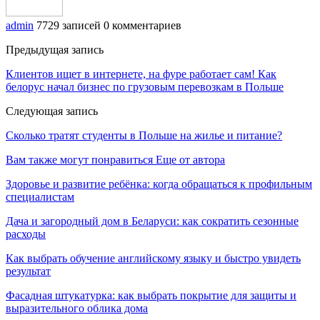
admin
7729 записей
0 комментариев
Предыдущая запись
Клиентов ищет в интернете, на фуре работает сам! Как
белорус начал бизнес по грузовым перевозкам в Польше
Следующая запись
Сколько тратят студенты в Польше на жилье и питание?
Вам также могут понравиться
Еще от автора
Здоровье и развитие ребёнка: когда обращаться к профильным
специалистам
Дача и загородный дом в Беларуси: как сократить сезонные
расходы
Как выбрать обучение английскому языку и быстро увидеть
результат
Фасадная штукатурка: как выбрать покрытие для защиты и
выразительного облика дома