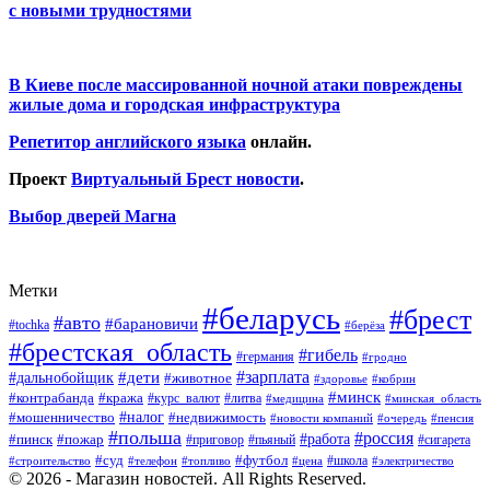
с новыми трудностями
В Киеве после массированной ночной атаки повреждены
жилые дома и городская инфраструктура
Репетитор английского языка
онлайн.
Проект
Виртуальный Брест новости
.
Выбор дверей Магна
Метки
#беларусь
#брест
#авто
#барановичи
#tochka
#берёза
#брестская_область
#гибель
#германия
#гродно
#зарплата
#дальнобойщик
#дети
#животное
#кобрин
#здоровье
#минск
#контрабанда
#кража
#курс_валют
#литва
#медицина
#минская_область
#налог
#мошенничество
#недвижимость
#новости компаний
#пенсия
#очередь
#польша
#россия
#работа
#пожар
#пинск
#приговор
#сигарета
#пьяный
#суд
#футбол
#топливо
#цена
#школа
#электричество
#строительство
#телефон
© 2026 - Магазин новостей. All Rights Reserved.