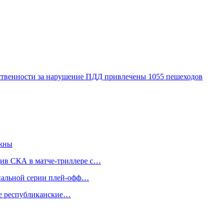
ственности за нарушение ПДД привлечены 1055 пешеходов
ажны
див СКА в матче-триллере с…
инальной серии плей-офф…
же республиканские…