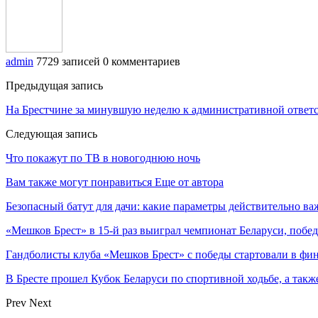
admin
7729 записей
0 комментариев
Предыдущая запись
На Брестчине за минувшую неделю к административной ответ
Следующая запись
Что покажут по ТВ в новогоднюю ночь
Вам также могут понравиться
Еще от автора
Безопасный батут для дачи: какие параметры действительно в
«Мешков Брест» в 15-й раз выиграл чемпионат Беларуси, побе
Гандболисты клуба «Мешков Брест» с победы стартовали в ф
В Бресте прошел Кубок Беларуси по спортивной ходьбе, а так
Prev
Next