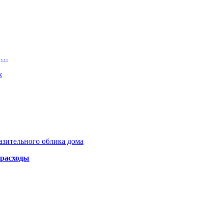
яц…
ж
азительного облика дома
 расходы