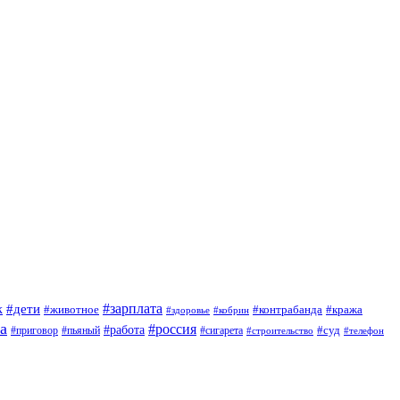
#зарплата
к
#дети
#животное
#контрабанда
#кража
#кобрин
#здоровье
а
#россия
#работа
#суд
#приговор
#сигарета
#пьяный
#строительство
#телефон