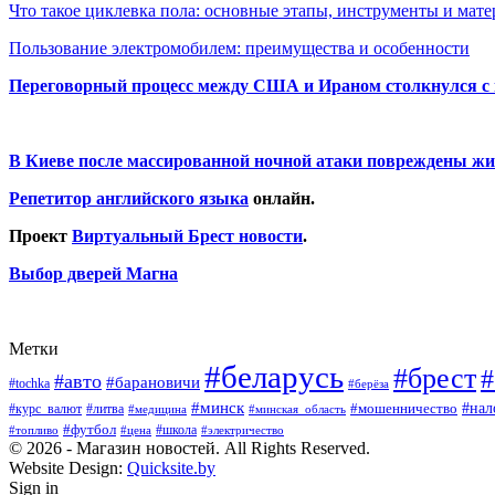
Что такое циклевка пола: основные этапы, инструменты и мат
Пользование электромобилем: преимущества и особенности
Переговорный процесс между США и Ираном столкнулся с
В Киеве после массированной ночной атаки повреждены жи
Репетитор английского языка
онлайн.
Проект
Виртуальный Брест новости
.
Выбор дверей Магна
Метки
#беларусь
#брест
#
#авто
#барановичи
#tochka
#берёза
#минск
#нал
#мошенничество
#курс_валют
#литва
#медицина
#минская_область
#футбол
#топливо
#цена
#школа
#электричество
© 2026 - Магазин новостей. All Rights Reserved.
Website Design:
Quicksite.by
Sign in