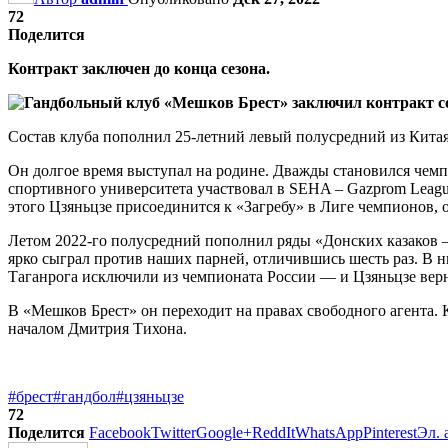
72
Поделится
Контракт заключен до конца сезона.
Состав клуба пополнил 25-летний левый полусредний из Кита
Он долгое время выступал на родине. Дважды становился чемпи
спортивного университета участвовал в SEHA – Gazprom League,
этого Цзяньцзе присоединится к «Загребу» в Лиге чемпионов, 
Летом 2022-го полусредний пополнил ряды «Донских казаков 
ярко сыграл против наших парней, отличившись шесть раз. В 
Таганрога исключили из чемпионата России — и Цзяньцзе верн
В «Мешков Брест» он переходит на правах свободного агента. 
началом Дмитрия Тихона.
#брест
#гандбол
#цзяньцзе
72
Поделится
Facebook
Twitter
Google+
ReddIt
WhatsApp
Pinterest
Эл. 