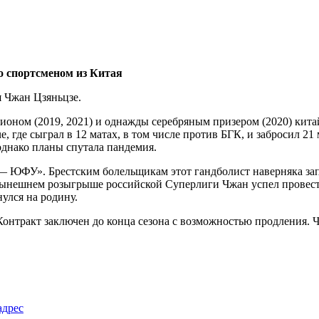
я Чжан Цзяньцзе.
оном (2019, 2021) и однажды серебряным призером (2020) китай
 где сыграл в 12 матах, в том числе против БГК, и забросил 21
однако планы спутала пандемия.
— ЮФУ». Брестским болельщикам этот гандболист наверняка зап
нынешнем розыгрыше российской Суперлиги Чжан успел провести 
улся на родину.
Контракт заключен до конца сезона с возможностью продления. 
адрес