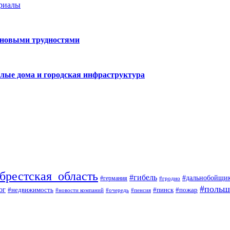
ериалы
 новыми трудностями
лые дома и городская инфраструктура
брестская_область
#гибель
#дальнобойщи
#германия
#гродно
#польш
ог
#недвижимость
#пожар
#пинск
#новости компаний
#пенсия
#очередь