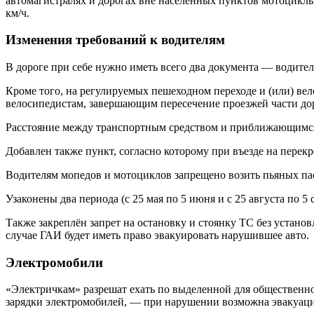
автомагистралях и дорогах вне населённых пунктов мотоциклы, 
км/ч.
Изменения требований к водителям
В дороге при себе нужно иметь всего два документа — водитель
Кроме того, на регулируемых пешеходном переходе и (или) вел
велосипедистам, завершающим пересечение проезжей части дор
Расстояние между транспортным средством и приближающимся 
Добавлен также пункт, согласно которому при въезде на перекр
Водителям мопедов и мотоциклов запрещено возить пьяных пас
Узаконены два периода (с 25 мая по 5 июня и с 25 августа по 
Также закреплён запрет на остановку и стоянку ТС без устано
случае ГАИ будет иметь право эвакуировать нарушившее авто.
Электромобили
«Электричкам» разрешат ехать по выделенной для общественного
зарядки электромобилей, — при нарушении возможна эвакуаци