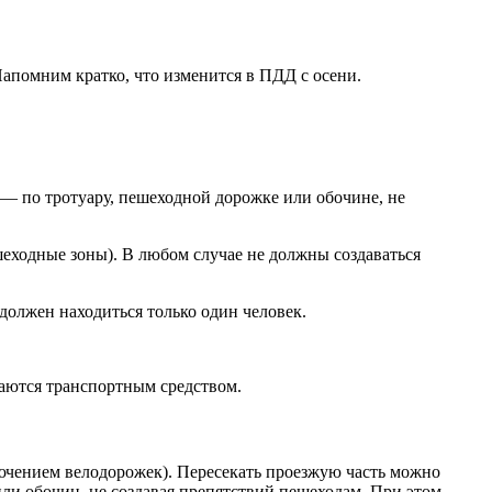
Напомним кратко, что изменится в ПДД с осени.
 — по тротуару, пешеходной дорожке или обочине, не
ешеходные зоны). В любом случае не должны создаваться
должен находиться только один человек.
итаются транспортным средством.
ючением велодорожек). Пересекать проезжую часть можно
или обочин, не создавая препятствий пешеходам. При этом