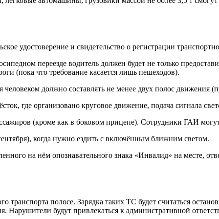
легковые автомашины, грузовики массой не более 3,5 т смогут м
ское удостоверение и свидетельство о регистрации транспортног
осипедном переезде водитель должен будет не только предостав
оги (пока что требование касается лишь пешеходов).
человеком должно составлять не менее двух полос движения (п
ёсток, где организовано круговое движение, подача сигнала све
сажиров (кроме как в боковом прицепе). Сотрудники ГАИ могут
5 сентября), когда нужно ездить с включённым ближним светом.
вленного на нём опознавательного знака «Инвалид» на месте, от
 транспорта полосе. Зарядка таких ТС будет считаться остановк
я. Нарушители будут привлекаться к административной ответст