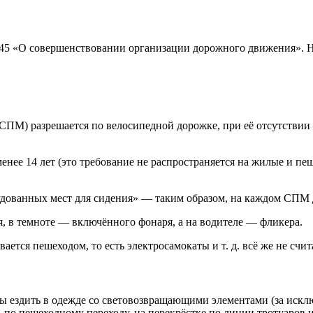
№ 145 «О совершенствовании организации дорожного движения». 
(СПМ) разрешается по велосипедной дорожке, при её отсутствии
менее 14 лет (это требование не распространяется на жилые и п
удованных мест для сидения» — таким образом, на каждом СПМ 
, в темноте — включённого фонаря, а на водителе — фликера.
ается пешеходом, то есть электросамокаты и т. д. всё же не сч
ы ездить в одежде со световозвращающими элементами (за искл
 по пешеходному переходу, на перекрёстке по линии тротуаров 