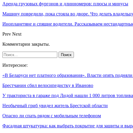
Аренда грузовых фургонов и длинномеров: плюсы и минусы
Машину повредили, пока стояла во дворе. Что делать владельц
Инопланетяне и спящие водители. Рассказываем нестандартные
Prev
Next
Комментарии закрыты.
Интересное:
«В Беларуси нет платного образования». Власти опять поднял
Брестчанин сбил велосипедистку в Иваново
У тракториста в гараже под Лидой нашли 1 000 литров топлива
Необычный гриб увидел житель Брестской области
Опасно ли спать рядом с мобильным телефоном
Фасадная штукатурка: как выбрать покрытие для защиты и выр