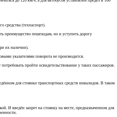
чаться до 120 км/ч, а для автобусов установлен предел в 100
о средства (техпаспорт).
ить преимущество пешеходам, но и уступить дорогу
ри их наличии).
товыми указателями поворота не производится.
 потребовать пройти освидетельствование у таких пассажиров.
ведённом для стоянки транспортных средств инвалидов. В таком
ой. И введён запрет на стоянку на месте, предназначенном для
венности.