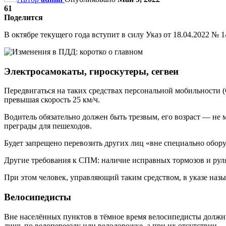
61
Поделится
В октябре текущего года вступит в силу Указ от 18.04.2022 
Электросамокаты, гироскутеры, сегвеи
Передвигаться на таких средствах персональной мобильности 
превышая скорость 25 км/ч.
Водитель обязательно должен быть трезвым, его возраст — не 
преграды для пешеходов.
Будет запрещено перевозить других лиц «вне специально обор
Другие требования к СПМ: наличие исправных тормозов и руля
При этом человек, управляющий таким средством, в указе назыв
Велосипедисты
Вне населённых пунктов в тёмное время велосипедисты должн
лишь по велопереезду или велодорожке, а при их отсутствии —