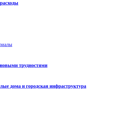
 расходы
ериалы
 новыми трудностями
лые дома и городская инфраструктура