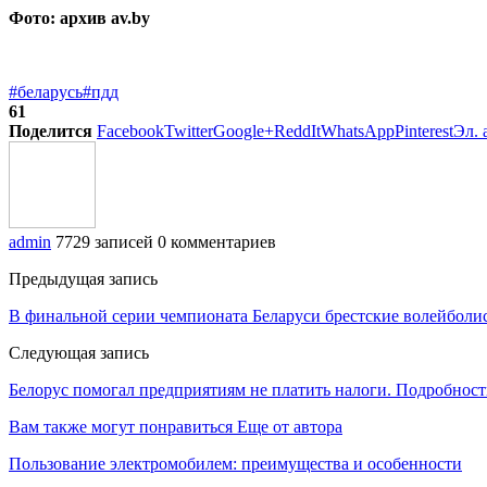
Фото: архив av.by
#беларусь
#пдд
61
Поделится
Facebook
Twitter
Google+
ReddIt
WhatsApp
Pinterest
Эл. 
admin
7729 записей
0 комментариев
Предыдущая запись
В финальной серии чемпионата Беларуси брестские волейболи
Следующая запись
Белорус помогал предприятиям не платить налоги. Подробност
Вам также могут понравиться
Еще от автора
Пользование электромобилем: преимущества и особенности