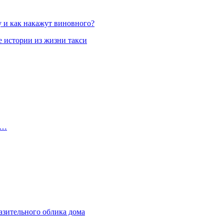
у и как накажут виновного?
 истории из жизни такси
и…
азительного облика дома