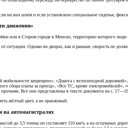
 если на них шлем и если установлено специальное сиденье, фик
ти движения»
тройки или в Старом городе в Минске, территорию которого люд
 от ситуации. Однако во дворах, как и раньше, скорость не долж
й мобильности запрещено», «Дорога с велосипедной дорожкой», 
го сбора платы за проезд», «Все ТС, кроме электромобилей», «
 прочими. Все они представлены в тексте документа на с. 17—19
меть жёлтый цвет, а не оранжевый.
 на автомагистралях
ссой до 3,5 тонны он составляет 110 км/ч, а на остальных дорог