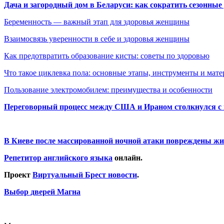
Дача и загородный дом в Беларуси: как сократить сезонные
Беременность — важный этап для здоровья женщины
Взаимосвязь уверенности в себе и здоровья женщины
Как предотвратить образование кисты: советы по здоровью
Что такое циклевка пола: основные этапы, инструменты и мат
Пользование электромобилем: преимущества и особенности
Переговорный процесс между США и Ираном столкнулся с
В Киеве после массированной ночной атаки повреждены жи
Репетитор английского языка
онлайн.
Проект
Виртуальный Брест новости
.
Выбор дверей Магна