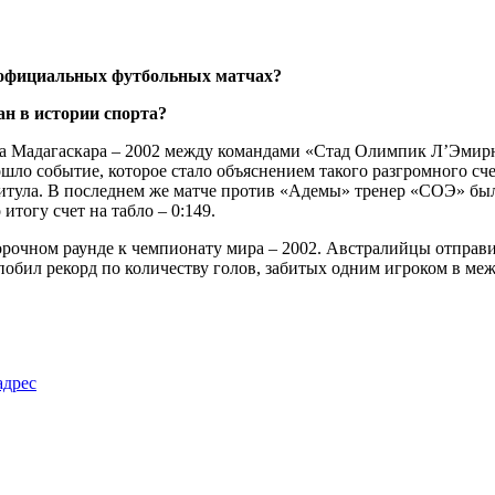
 официальных футбольных матчах?
а Мадагаскара – 2002 между командами «Стад Олимпик Л’Эмирн
ошло событие, которое стало объяснением такого разгромного сч
итула. В последнем же матче против «Адемы» тренер «СОЭ» был
итогу счет на табло – 0:149.
рочном раунде к чемпионату мира – 2002. Австралийцы отправи
побил рекорд по количеству голов, забитых одним игроком в ме
адрес