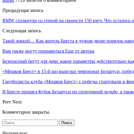
admin
7729 записей
0 комментариев
Предыдущая запись
BMW столкнули со стеной на скорости 150 км/ч. Что осталось 
Следующая запись
Такой хоккей… Как житель Бреста в чужом дворе порядок нав
Вам также могут понравиться
Еще от автора
Безопасный батут для дачи: какие параметры действительно в
«Мешков Брест» в 15-й раз выиграл чемпионат Беларуси, побе
Гандболисты клуба «Мешков Брест» с победы стартовали в ф
В Бресте прошел Кубок Беларуси по спортивной ходьбе, а так
Prev
Next
Комментарии закрыты.
Интересное: