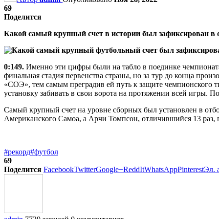
69
Поделится
Какой самый крупный счет в истории был зафиксирован в
0:149.
Именно эти цифры были на табло в поединке чемпионат
финальная стадия первенства страны, но за тур до конца произ
«СОЭ», тем самым преградив ей путь к защите чемпионского т
установку забивать в свои ворота на протяжении всей игры. По 
Самый крупный счет на уровне сборных был установлен в отбо
Американского Самоа, а Арчи Томпсон, отличившийся 13 раз, 
#рекорд
#футбол
69
Поделится
Facebook
Twitter
Google+
ReddIt
WhatsApp
Pinterest
Эл. 