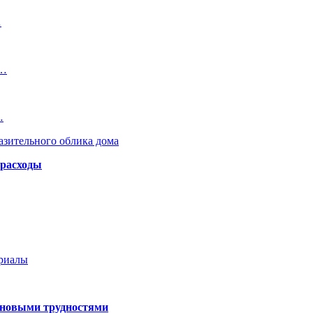
…
у…
…
азительного облика дома
 расходы
ериалы
 новыми трудностями