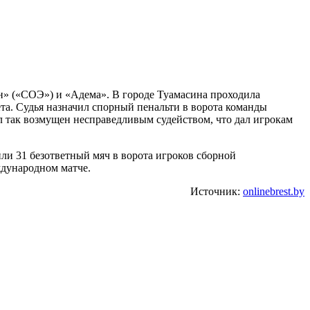
» («СОЭ») и «Адема». В городе Туамасина проходила
ета. Судья назначил спорный пенальти в ворота команды
 так возмущен несправедливым судейством, что дал игрокам
ли 31 безответный мяч в ворота игроков сборной
ждународном матче.
Источник:
onlinebrest.by