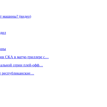
от машины? (видео)
одил
ажны
див СКА в матче-триллере с…
инальной серии плей-офф…
же республиканские…