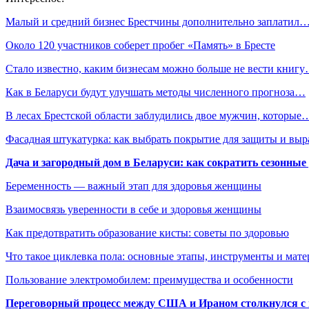
Малый и средний бизнес Брестчины дополнительно заплатил
Около 120 участников соберет пробег «Память» в Бресте
Стало известно, каким бизнесам можно больше не вести книг
Как в Беларуси будут улучшать методы численного прогноза…
В лесах Брестской области заблудились двое мужчин, которые
Фасадная штукатурка: как выбрать покрытие для защиты и выр
Дача и загородный дом в Беларуси: как сократить сезонные
Беременность — важный этап для здоровья женщины
Взаимосвязь уверенности в себе и здоровья женщины
Как предотвратить образование кисты: советы по здоровью
Что такое циклевка пола: основные этапы, инструменты и мат
Пользование электромобилем: преимущества и особенности
Переговорный процесс между США и Ираном столкнулся с