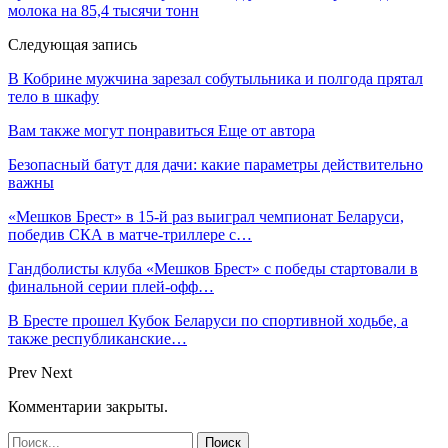
молока на 85,4 тысячи тонн
Следующая запись
В Кобрине мужчина зарезал собутыльника и полгода прятал
тело в шкафу
Вам также могут понравиться
Еще от автора
Безопасный батут для дачи: какие параметры действительно
важны
«Мешков Брест» в 15-й раз выиграл чемпионат Беларуси,
победив СКА в матче-триллере с…
Гандболисты клуба «Мешков Брест» с победы стартовали в
финальной серии плей-офф…
В Бресте прошел Кубок Беларуси по спортивной ходьбе, а
также республиканские…
Prev
Next
Комментарии закрыты.