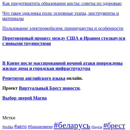
Как предотвратить образование кисты: советы по здоровью
Что такое циклевка пола: основные этапы, инструменты и
материалы
Пользование электромобилем: преимущества и особенности
Переговорный процесс между США и Ираном столкнулся
с новыми трудностями
В Киеве после массированной ночной атаки повреждены
жилые дома и городская инфраструктура
Репетитор английского языка
онлайн.
Проект
Виртуальный Брест новости
.
Выбор дверей Магна
Метки
#беларусь
#брест
#авто
#барановичи
#tochka
#берёза