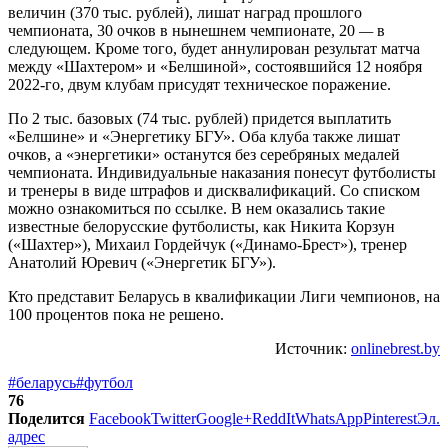
величин (370 тыс. рублей), лишат наград прошлого
чемпионата, 30 очков в нынешнем чемпионате, 20
—
в
следующем. Кроме того, будет аннулирован результат матча
между «Шахтером» и «Белшиной», состоявшийся 12 ноября
2022-го, двум клубам присудят техническое поражение.
По 2 тыс. базовых (74 тыс. рублей) придется выплатить
«Белшине» и «Энергетику БГУ». Оба клуба также лишат
очков, а «энергетики» останутся без серебряных медалей
чемпионата. Индивидуальные наказания понесут футболисты
и тренеры в виде штрафов и дисквалификаций. Со списком
можно ознакомиться по ссылке. В нем оказались такие
известные белорусские футболисты, как Никита Корзун
(«Шахтер»), Михаил Гордейчук («Динамо-Брест»), тренер
Анатолий Юревич («Энергетик БГУ»).
Кто представит Беларусь в квалификации Лиги чемпионов, на
100 процентов пока не решено.
Источник:
onlinebrest.by
#беларусь
#футбол
76
Поделится
Facebook
Twitter
Google+
ReddIt
WhatsApp
Pinterest
Эл.
адрес