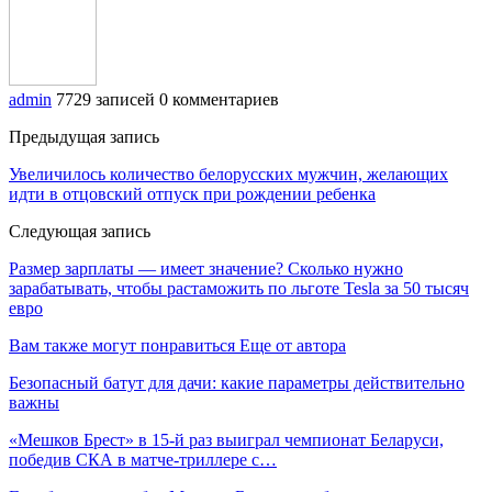
admin
7729 записей
0 комментариев
Предыдущая запись
Увеличилось количество белорусских мужчин, желающих
идти в отцовский отпуск при рождении ребенка
Следующая запись
Размер зарплаты — имеет значение? Сколько нужно
зарабатывать, чтобы растаможить по льготе Tesla за 50 тысяч
евро
Вам также могут понравиться
Еще от автора
Безопасный батут для дачи: какие параметры действительно
важны
«Мешков Брест» в 15-й раз выиграл чемпионат Беларуси,
победив СКА в матче-триллере с…