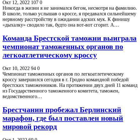
Окт 12, 2022
107
0
Никогда в жизни я не занимался бегом, несмотря на фамилию.
В школе, только услышав о кроссе, я предавался сильнейшему
нервному расстройству в ожидании адских мук. К финишу
«дыхалку» сводило так, будто она вот-вот сгорит. А…
Команда Брестской таможни выиграла
чемпионат таможенных органов по
легкоатлетическому кроссу
Окт 10, 2022
94
0
Чемпионат таможенных органов по легкоатлетическому
кроссу завершился сегодня в г. Гродно командной победой
брестских таможенников. На протяжении двух дней 11 команд
из Государственного таможенного комитета, таможен,
ведомственного…
Брестчанин пробежал Берлинский
марафон, где был поставлен новый
мировой рекорд
Окт 1, 2022
69
0