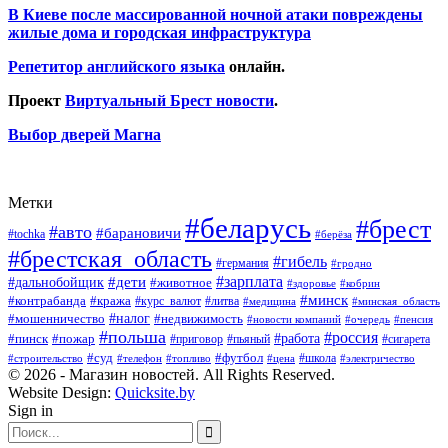
В Киеве после массированной ночной атаки повреждены
жилые дома и городская инфраструктура
Репетитор английского языка
онлайн.
Проект
Виртуальный Брест новости
.
Выбор дверей Магна
Метки
#беларусь
#брест
#авто
#барановичи
#tochka
#берёза
#брестская_область
#гибель
#германия
#гродно
#зарплата
#дальнобойщик
#дети
#животное
#кобрин
#здоровье
#минск
#контрабанда
#кража
#курс_валют
#литва
#медицина
#минская_область
#налог
#мошенничество
#недвижимость
#новости компаний
#пенсия
#очередь
#польша
#россия
#работа
#пожар
#пинск
#приговор
#сигарета
#пьяный
#суд
#футбол
#топливо
#цена
#школа
#электричество
#строительство
#телефон
© 2026 - Магазин новостей. All Rights Reserved.
Website Design:
Quicksite.by
Sign in