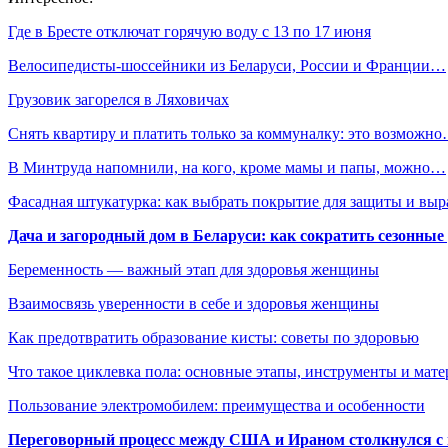
Где в Бресте отключат горячую воду с 13 по 17 июня
Велосипедисты-шоссейники из Беларуси, России и Франции…
Грузовик загорелся в Ляховичах
Снять квартиру и платить только за коммуналку: это возможн
В Минтруда напомнили, на кого, кроме мамы и папы, можно…
Фасадная штукатурка: как выбрать покрытие для защиты и выр
Дача и загородный дом в Беларуси: как сократить сезонные
Беременность — важный этап для здоровья женщины
Взаимосвязь уверенности в себе и здоровья женщины
Как предотвратить образование кисты: советы по здоровью
Что такое циклевка пола: основные этапы, инструменты и мат
Пользование электромобилем: преимущества и особенности
Переговорный процесс между США и Ираном столкнулся с