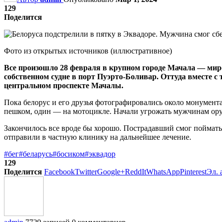
129
Поделится
Фото из открытых источников (иллюстративное)
Все произошло 28 февраля в крупном городе Мачала — миро
собственном судне в порт Пуэрто-Боливар. Оттуда вместе 
центральном проспекте Мачалы.
Пока белорус и его друзья фотографировались около монумента
пешком, один — на мотоцикле. Начали угрожать мужчинам оруж
Закончилось все вроде бы хорошо. Пострадавший смог поймать т
отправили в частную клинику на дальнейшее лечение.
#бег
#беларусь
#босиком
#эквадор
129
Поделится
Facebook
Twitter
Google+
ReddIt
WhatsApp
Pinterest
Эл. 