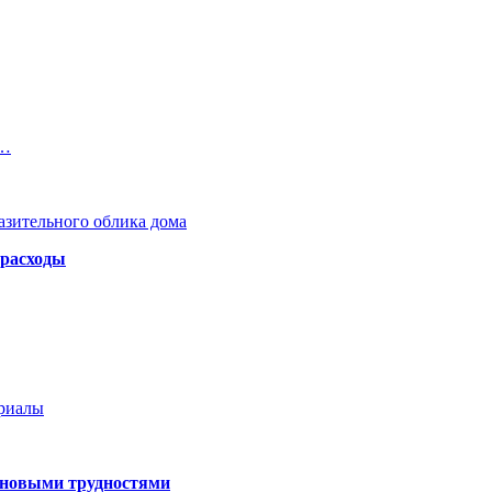
о…
азительного облика дома
 расходы
ериалы
 новыми трудностями