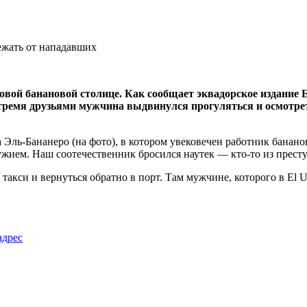
вой банановой столице. Как сообщает эквадорское издание E
с тремя друзьями мужчина выдвинулся прогуляться и осмотр
 Эль-Бананеро (на фото), в котором увековечен работник банано
ием. Наш соотечественник бросился наутек — кто-то из преступ
акси и вернуться обратно в порт. Там мужчине, которого в El U
адрес