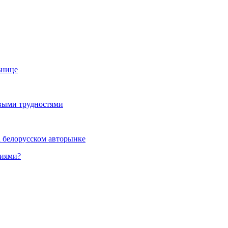
ьнице
выми трудностями
а белорусском авторынке
ниями?