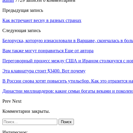
admin
7729 записей
0 комментариев
Предыдущая запись
Как встречают весну в разных странах
Следующая запись
Белоруска, которую изнасиловали в Варшаве, скончалась в бол
Вам также могут понравиться
Еще от автора
Переговорный процесс между США и Ираном столкнулся с но
Эта клавиатура стоит $3400. Вот почему
В России снова хотят повысить утильсбор. Как это отразится н
Династии миллиардеров: какие семьи богаты веками и поколе
Prev
Next
Комментарии закрыты.
Интересное: