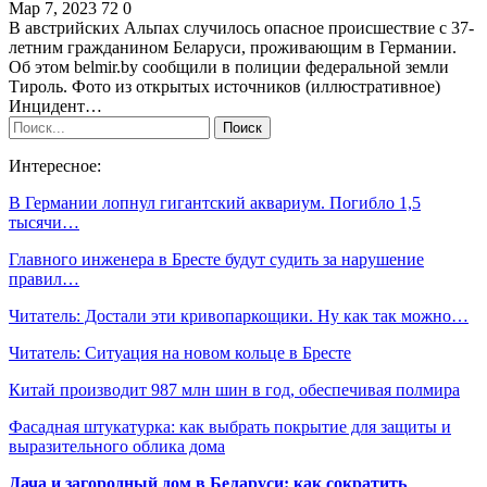
Мар 7, 2023
72
0
В австрийских Альпах случилось опасное происшествие с 37-
летним гражданином Беларуси, проживающим в Германии.
Об этом belmir.by сообщили в полиции федеральной земли
Тироль. Фото из открытых источников (иллюстративное)
Инцидент…
Интересное:
В Германии лопнул гигантский аквариум. Погибло 1,5
тысячи…
Главного инженера в Бресте будут судить за нарушение
правил…
Читатель: Достали эти кривопаркощики. Ну как так можно…
Читатель: Ситуация на новом кольце в Бресте
Китай производит 987 млн шин в год, обеспечивая полмира
Фасадная штукатурка: как выбрать покрытие для защиты и
выразительного облика дома
Дача и загородный дом в Беларуси: как сократить