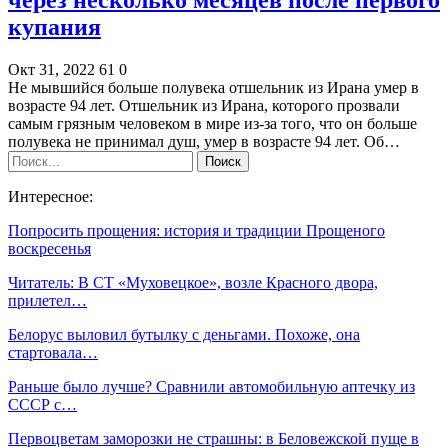
купания
Окт 31, 2022
61
0
Не мывшийся больше полувека отшельник из Ирана умер в
возрасте 94 лет. Отшельник из Ирана, которого прозвали
самым грязным человеком в мире из-за того, что он больше
полувека не принимал душ, умер в возрасте 94 лет. Об…
Интересное:
Попросить прощения: история и традиции Прощеного
воскресенья
Читатель: В СТ «Муховецкое», возле Красного двора,
прилетел…
Белорус выловил бутылку с деньгами. Похоже, она
стартовала…
Раньше было лучше? Сравнили автомобильную аптечку из
СССР с…
Первоцветам заморозки не страшны: в Беловежской пуще в