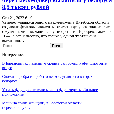
8,5 тысяч рублей
Сен 21, 2022
61
0
Четверо учащихся одного из колледжей в Витебской области
создавали фейковые аккаунты от имени девушек, знакомились
с мужчинами и выманивали у них деньги. Подозреваемым по
16—17 лет. Известно, что только у одной жертвы они
выманили…
Интересное:
В Барановичах пьяный мужчина разгромил кафе. Смотрите
видео
Сломаны ребра и пробито легкое: упавшего в горах
белоруса…
Узнать будущую пенсию можно будет через мобильное
приложение
Машина сбила женщину в Брестской области,
пересекавшую…