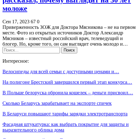
моложе
Сен 17, 2023
67
0
Приверженность ЗОЖ для Доктора Мясникова – не на первом
месте. Фото из открытых источников Доктор Александр
Мясников – известный российский врач, телеведущий и
блогер. Но, кроме того, он сам выглядит очень молодо и…
Интересное:
Велосипеды для всей семьи с доступными ценами и…
На полигоне Брестский завершился первый этап конкурса…
В Польше белоруска обронила кошелек – деньги присвоил…
Сколько Беларусь зарабатывает на экспорте спичек
В Беларуси повышают тарифы зарядки электротранспорта
Фасадная штукатурка: как выбрать покрытие для защиты и
выразительного облика дома