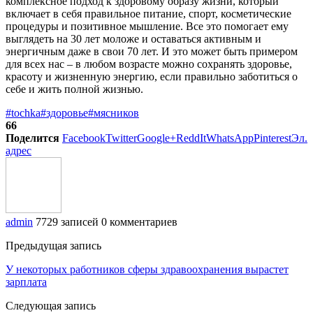
комплексное подход к здоровому образу жизни, который
включает в себя правильное питание, спорт, косметические
процедуры и позитивное мышление. Все это помогает ему
выглядеть на 30 лет моложе и оставаться активным и
энергичным даже в свои 70 лет. И это может быть примером
для всех нас – в любом возрасте можно сохранять здоровье,
красоту и жизненную энергию, если правильно заботиться о
себе и жить полной жизнью.
#tochka
#здоровье
#мясников
66
Поделится
Facebook
Twitter
Google+
ReddIt
WhatsApp
Pinterest
Эл.
адрес
admin
7729 записей
0 комментариев
Предыдущая запись
У некоторых работников сферы здравоохранения вырастет
зарплата
Следующая запись