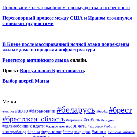
Пользование электромобилем: преимущества и особенности
Переговорный процесс между США и Ираном столкнулся
с новыми трудностями
В Киеве после массированной ночной атаки повреждены
жилые дома и городская инфраструктура
Репетитор английского языка
онлайн.
Проект
Виртуальный Брест новости
.
Выбор дверей Магна
Метки
#беларусь
#брест
#авто
#барановичи
#tochka
#берёза
#брестская_область
#гибель
#германия
#гродно
#зарплата
#дальнобойщик
#дети
#животное
#кобрин
#здоровье
#минск
#контрабанда
#кража
#курс_валют
#литва
#медицина
#минская_область
#налог