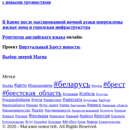
с новыми трудностями
В Киеве после массированной ночной атаки повреждены
жилые дома и городская инфраструктура
Репетитор английского языка
онлайн.
Проект
Виртуальный Брест новости
.
Выбор дверей Магна
Метки
#беларусь
#брест
#авто
#барановичи
#tochka
#берёза
#брестская_область
#гибель
#германия
#гродно
#зарплата
#дальнобойщик
#дети
#животное
#кобрин
#здоровье
#минск
#контрабанда
#кража
#курс_валют
#литва
#медицина
#минская_область
#налог
#мошенничество
#недвижимость
#новости компаний
#пенсия
#очередь
#польша
#россия
#работа
#пожар
#пинск
#приговор
#сигарета
#пьяный
#суд
#футбол
#топливо
#цена
#школа
#электричество
#строительство
#телефон
© 2026 - Магазин новостей. All Rights Reserved.