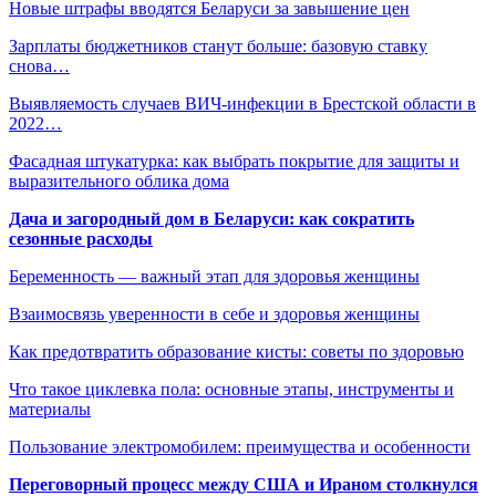
Новые штрафы вводятся Беларуси за завышение цен
Зарплаты бюджетников станут больше: базовую ставку
снова…
Выявляемость случаев ВИЧ-инфекции в Брестской области в
2022…
Фасадная штукатурка: как выбрать покрытие для защиты и
выразительного облика дома
Дача и загородный дом в Беларуси: как сократить
сезонные расходы
Беременность — важный этап для здоровья женщины
Взаимосвязь уверенности в себе и здоровья женщины
Как предотвратить образование кисты: советы по здоровью
Что такое циклевка пола: основные этапы, инструменты и
материалы
Пользование электромобилем: преимущества и особенности
Переговорный процесс между США и Ираном столкнулся