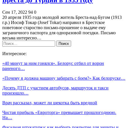
Сен 17, 2022
94
0
20 апреля 1935 года молодой житель Бреста-над-Бугом (1913
г.р.) Иосиф Токар (Josef Tokar) направил в Брестское
поветовое староство письмо-прошение о выдаче ему
заграничного паспорта для одноразовой поездки. Письмо
весьма интересно…
Интересное:
«40 минут за ним гонялся». Белорус отбил от ворон
раненого…
«Почему я должна машину забирать с боем?» Как белоруске…
Десять ДТП с участием автобусов, маршруток и такси
произошло…
Врач рассказал, может ли щекотка быть вредной
Чистая прибыль «Евроторга» превышает прошлогоднюю.
На…
Фасадная штукатурка: как выбрать покрытие для защиты и