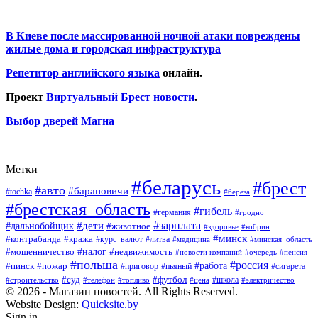
В Киеве после массированной ночной атаки повреждены
жилые дома и городская инфраструктура
Репетитор английского языка
онлайн.
Проект
Виртуальный Брест новости
.
Выбор дверей Магна
Метки
#беларусь
#брест
#авто
#барановичи
#tochka
#берёза
#брестская_область
#гибель
#германия
#гродно
#зарплата
#дальнобойщик
#дети
#животное
#кобрин
#здоровье
#минск
#контрабанда
#кража
#курс_валют
#литва
#медицина
#минская_область
#налог
#мошенничество
#недвижимость
#новости компаний
#пенсия
#очередь
#польша
#россия
#работа
#пожар
#пинск
#приговор
#сигарета
#пьяный
#суд
#футбол
#топливо
#цена
#школа
#электричество
#строительство
#телефон
© 2026 - Магазин новостей. All Rights Reserved.
Website Design:
Quicksite.by
Sign in