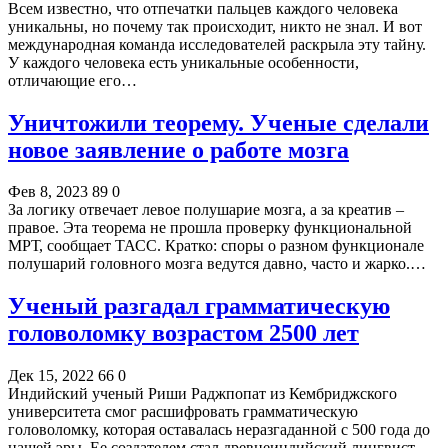
Всем известно, что отпечатки пальцев каждого человека
уникальны, но почему так происходит, никто не знал. И вот
международная команда исследователей раскрыла эту тайну.
У каждого человека есть уникальные особенности,
отличающие его…
Уничтожили теорему. Ученые сделали
новое заявление о работе мозга
Фев 8, 2023
89
0
За логику отвечает левое полушарие мозга, а за креатив –
правое. Эта теорема не прошла проверку функциональной
МРТ, сообщает ТАСС. Кратко: споры о разном функционале
полушарий головного мозга ведутся давно, часто и жарко.…
Ученый разгадал грамматическую
головоломку возрастом 2500 лет
Дек 15, 2022
66
0
Индийский ученый Риши Раджпопат из Кембриджского
университета смог расшифровать грамматическую
головоломку, которая оставалась неразгаданной с 500 года до
нашей эры. Ее создателем стал древнеиндийский лингвист