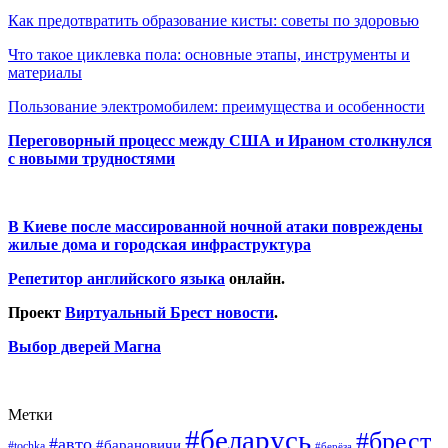
Как предотвратить образование кисты: советы по здоровью
Что такое циклевка пола: основные этапы, инструменты и
материалы
Пользование электромобилем: преимущества и особенности
Переговорный процесс между США и Ираном столкнулся
с новыми трудностями
В Киеве после массированной ночной атаки повреждены
жилые дома и городская инфраструктура
Репетитор английского языка
онлайн.
Проект
Виртуальный Брест новости
.
Выбор дверей Магна
Метки
#беларусь
#брест
#авто
#барановичи
#tochka
#берёза