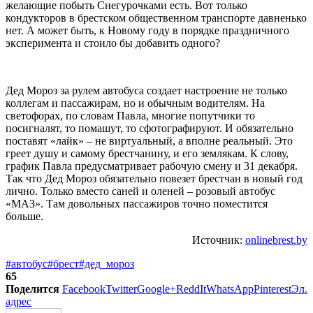
желающие побыть Снегурочками есть. Вот только
кондукторов в брестском общественном транспорте давненько
нет. А может быть, к Новому году в порядке праздничного
эксперимента и стоило бы добавить одного?
Дед Мороз за рулем автобуса создает настроение не только
коллегам и пассажирам, но и обычным водителям. На
светофорах, по словам Павла, многие попутчики то
посигналят, то помашут, то сфотографируют. И обязательно
поставят «лайк» – не виртуальный, а вполне реальный. Это
греет душу и самому брестчанину, и его землякам. К слову,
график Павла предусматривает рабочую смену и 31 декабря.
Так что Дед Мороз обязательно повезет брестчан в новый год
лично. Только вместо саней и оленей – розовый автобус
«МАЗ». Там довольных пассажиров точно поместится
больше.
Источник:
onlinebrest.by
#автобус
#брест
#дед_мороз
65
Поделится
Facebook
Twitter
Google+
ReddIt
WhatsApp
Pinterest
Эл.
адрес