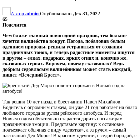
Автор
admin
Опубликовано
Дек 31, 2022
65
Поделится
Чем ближе главный новогодний праздник, тем больше
хочется волшебства вокруг. Погода, побаловав белым
одеянием природы, решила устраниться от создания
праздничных тонов, и теперь радостные моменты ищутся
в другом – елках, подарках, ярких огнях и, конечно же,
сказочных героях. Впрочем, почему сказочных? Ведь
добрым седовласым волшебником может стать каждый,
пишет «Вечерний Брест».
Так решил 10 лет назад и брестчанин Павел Михайлов.
Водитель с огромным стажем, он уже 21 год работает на благо
любимого города за рулем рейсового автобуса. И перед
Новым годом обязательно старается дарить пассажирам
праздничные эмоции. Представьте картину: к остановке
подъезжает обычная с виду «девятка», а за рулем – самый
настоящий Дед Мороз! В красном одеянии, с седой бородой, с