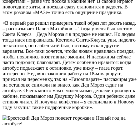
конфетами – разве что посоха в кабине нет. В салоне играют
новогодние хиты, и поездка сразу становится в радость. В
этом розовом «МАЗе» точно есть ощущение праздника.
«В первый раз решил примерить такой образ лет десять назад,
– рассказывает Павел Михайлов. – Тогда у меня был костюм
Санта-Клауса – Деда Мороза я в продаже не нашел. Но людям
тогда идея понравилась. Костюма Санта-Клауса, увы, надолго
не хватило, он слабенький был, поэтому искал другие
варианты. Все-таки хочется, чтобы людям нравилась поездка,
чтобы появились позитивные эмоции. И пассажиры сейчас
часто подходят, благодарят. Детям особенно нравится: когда
автобус подъезжает к остановке, уже вижу – глаза горят,
интересно. Недавно закончил работу на 18-м маршруте,
приехал на пересменку, так на «Газоаппарате» пассажиры уже
на остановке снимали на видео, как Дед Мороз ездит на
автобусе. Очень много мам с маленькими детками приходят к
кабине, показывают им Дедушку Мороза. Один ребенок даже
стишок читал. И получил конфетки – я специально к Новому
году закупил такие подарочные коробки».