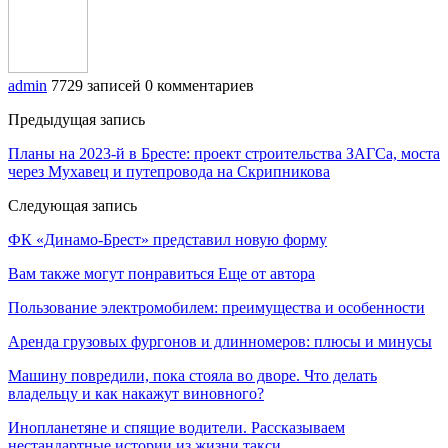
admin
7729 записей
0 комментариев
Предыдущая запись
Планы на 2023-й в Бресте: проект строительства ЗАГСа, моста
через Мухавец и путепровода на Скрипникова
Следующая запись
ФК «Динамо-Брест» представил новую форму
Вам также могут понравиться
Еще от автора
Пользование электромобилем: преимущества и особенности
Аренда грузовых фургонов и длинномеров: плюсы и минусы
Машину повредили, пока стояла во дворе. Что делать
владельцу и как накажут виновного?
Инопланетяне и спящие водители. Рассказываем
нестандартные истории из жизни такси