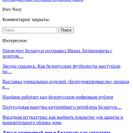
Prev
Next
Комментарии закрыты.
Интересное:
Президент Беларуси поздравил Ивана Литвиновича с
золотом…
Звезды сошлись. Как белорусские футболисты выступали
на…
Выставка уникальных изделий «Белхудожпромыслы» прошла
в…
Нацбанк работает над белорусским цифровым рублем
Полугодовая выручка крупнейшего ретейлера Беларуси…
Фасадная штукатурка: как выбрать покрытие для защиты и
выразительного облика дома
Дача и загородный дом в Беларуси: как сократить