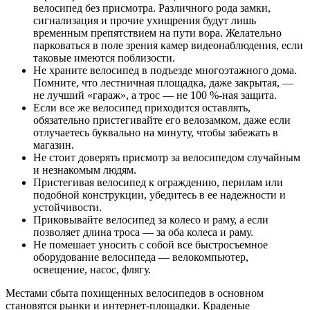
велосипед без присмотра. Различного рода замки,
сигнализация и прочие ухищрения будут лишь
временным препятствием на пути вора. Желательно
парковаться в поле зрения камер видеонаблюдения, если
таковые имеются поблизости.
Не храните велосипед в подъезде многоэтажного дома.
Помните, что лестничная площадка, даже закрытая, —
не лучший «гараж», а трос — не 100 %-ная защита.
Если все же велосипед приходится оставлять,
обязательно пристегивайте его велозамком, даже если
отлучаетесь буквально на минуту, чтобы забежать в
магазин.
Не стоит доверять присмотр за велосипедом случайным
и незнакомым людям.
Пристегивая велосипед к ограждению, перилам или
подобной конструкции, убедитесь в ее надежности и
устойчивости.
Приковывайте велосипед за колесо и раму, а если
позволяет длина троса — за оба колеса и раму.
Не помешает уносить с собой все быстросъемное
оборудование велосипеда — велокомпьютер,
освещение, насос, флягу.
Местами сбыта похищенных велосипедов в основном
становятся рынки и интернет-площадки. Краденые