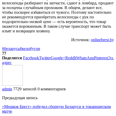
велосипеды разбирают на запчасти, сдают в ломбард, продают
за полцены случайным прохожим. В общем, делают все,
чтобы поскорее избавиться от чужого. Поэтому настоятельно
не рекомендуется приобретать велосипеды с рук по
подозрительно низкой цене — есть вероятность, что товар
окажется ворованным. В таком случае транспорт может быть
изъят и возвращен хозяину.
Источник:
onlinebrest.by
#беларусь
#вело
#угон
77
Поделится
Facebook
Twitter
Google+
ReddIt
WhatsApp
Pinterest
Эл.
адрес
admin
7729 записей
0 комментариев
Предыдущая запись
«Мешков Брест» победил сборную Беларуси в товарищеском
матче