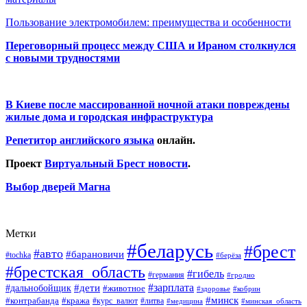
Пользование электромобилем: преимущества и особенности
Переговорный процесс между США и Ираном столкнулся
с новыми трудностями
В Киеве после массированной ночной атаки повреждены
жилые дома и городская инфраструктура
Репетитор английского языка
онлайн.
Проект
Виртуальный Брест новости
.
Выбор дверей Магна
Метки
#беларусь
#брест
#авто
#барановичи
#tochka
#берёза
#брестская_область
#гибель
#германия
#гродно
#зарплата
#дальнобойщик
#дети
#животное
#кобрин
#здоровье
#минск
#контрабанда
#кража
#курс_валют
#литва
#медицина
#минская_область