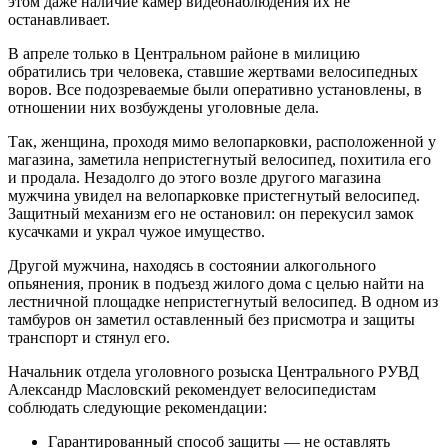
этом даже наличие камер видеонаблюдения их не
останавливает.
В апреле только в Центральном районе в милицию
обратились три человека, ставшие жертвами велосипедных
воров. Все подозреваемые были оперативно установлены, в
отношении них возбуждены уголовные дела.
Так, женщина, проходя мимо велопарковки, расположенной у
магазина, заметила непристегнутый велосипед, похитила его
и продала. Незадолго до этого возле другого магазина
мужчина увидел на велопарковке пристегнутый велосипед.
Защитный механизм его не остановил: он перекусил замок
кусачками и украл чужое имущество.
Другой мужчина, находясь в состоянии алкогольного
опьянения, проник в подъезд жилого дома с целью найти на
лестничной площадке непристегнутый велосипед. В одном из
тамбуров он заметил оставленный без присмотра и защиты
транспорт и стянул его.
Начальник отдела уголовного розыска Центрального РУВД
Александр Масловский рекомендует велосипедистам
соблюдать следующие рекомендации:
Гарантированный способ защиты — не оставлять