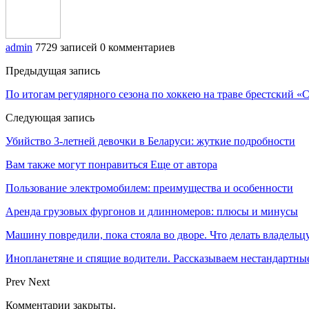
admin
7729 записей
0 комментариев
Предыдущая запись
По итогам регулярного сезона по хоккею на траве брестский 
Следующая запись
Убийство 3-летней девочки в Беларуси: жуткие подробности
Вам также могут понравиться
Еще от автора
Пользование электромобилем: преимущества и особенности
Аренда грузовых фургонов и длинномеров: плюсы и минусы
Машину повредили, пока стояла во дворе. Что делать владельц
Инопланетяне и спящие водители. Рассказываем нестандартные
Prev
Next
Комментарии закрыты.