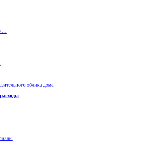
На…
…
азительного облика дома
 расходы
ериалы