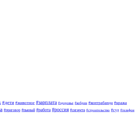
#зарплата
к
#дети
#животное
#контрабанда
#кража
#кобрин
#здоровье
а
#россия
#работа
#суд
#приговор
#сигарета
#пьяный
#строительство
#телефон