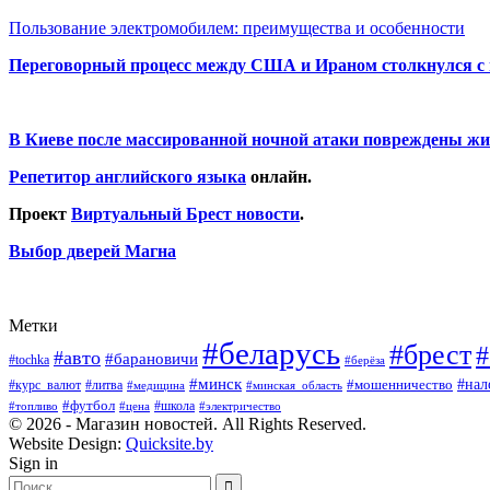
Пользование электромобилем: преимущества и особенности
Переговорный процесс между США и Ираном столкнулся с
В Киеве после массированной ночной атаки повреждены жи
Репетитор английского языка
онлайн.
Проект
Виртуальный Брест новости
.
Выбор дверей Магна
Метки
#беларусь
#брест
#
#авто
#барановичи
#tochka
#берёза
#минск
#нал
#мошенничество
#курс_валют
#литва
#медицина
#минская_область
#футбол
#топливо
#цена
#школа
#электричество
© 2026 - Магазин новостей. All Rights Reserved.
Website Design:
Quicksite.by
Sign in