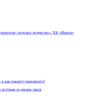
«Строитель» поделил лидерство с ХК «Минск»
у и как накажут виновного?
 истории из жизни такси