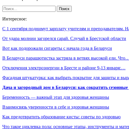
Интересное:
С 1 сентября поднимут зарплату учителям и преподавателям. 
От удара молнии загорелся сарай. Случай в Брестской области
Вот как подорожали сигареты с начала года в Беларуси
В Беларуси парашютистка застряла в ветвях высокой ели. Что
Отключения электроэнергии в Бресте и районе 9-13 января:…
Фасадная штукатурка: как выбрать покрытие для защиты и выр
Дача и загородный дом в Беларуси: как сократить сезонные
Беременность — важный этап для здоровья женщины
Взаимосвязь уверенности в себе и здоровья женщины
Как предотвратить образование кисты: советы по здоровью
Что такое циклевка пола: основные этапы, инструменты и мат