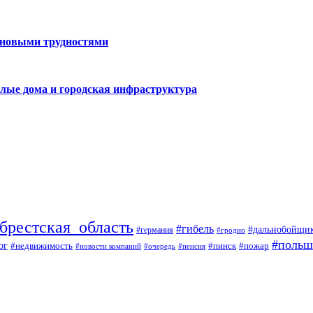
 новыми трудностями
лые дома и городская инфраструктура
брестская_область
#гибель
#дальнобойщи
#германия
#гродно
#польш
ог
#недвижимость
#пожар
#пинск
#новости компаний
#пенсия
#очередь