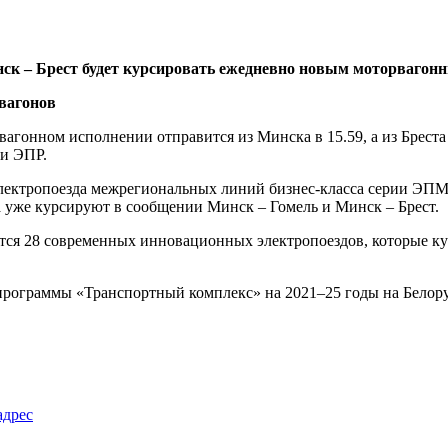
инск – Брест будет курсировать ежедневно новым моторваг
ивагонном исполнении отправится из Минска в 15.59, а из Брест
ии ЭПР.
, электропоезда межрегиональных линий бизнес-класса серии Э
а уже курсируют в сообщении Минск – Гомель и Минск – Брест.
тся 28 современных инновационных электропоездов, которые к
программы «Транспортный комплекс» на 2021–25 годы на Белору
адрес