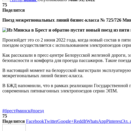
75
Поделится
Поезд межрегиональных линий бизнес-класса № 725/726 М
Произойдет это со 2 июня 2022 года, когда новый состав в пят
поездом осуществляется с использованием электропоездов сер
Как рассказали в пресс-центре Белорусской железной дороги
безопасности и комфорта для проезда пассажиров. Такие поезд
В настоящий момент на белорусской магистрали эксплуатирую
межрегиональных линий бизнес-класса.
В БЖД напомнили, что в рамках реализации Государственной 
современных пятивагонных электропоездов серии ЭПМ.
#брест
#минск
#поезд
75
Поделится
Facebook
Twitter
Google+
ReddIt
WhatsApp
Pinterest
Эл. 